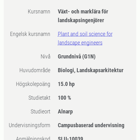
Kursnamn
Växt- och marklära för
landskapsingenjörer
Engelsk kursnamn
Plant and soil science for
landscape engineers
Nivå
Grundnivå
(G1N)
Huvudområde
Biologi, Landskapsarkitektur
högskolepoäng
15.0 hp
Studietakt
100 %
Studieort
Alnarp
Undervisningsform
Campusbaserad undervisning
Anmälningskod
SLU-10039