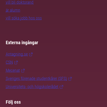
vill bli doktorand
är alumn
vill söka jobb hos oss
Externa ingångar
Antagning.se
CSN
Mecenat
Sveriges förenade studentkårer (SFS)
Universitets- och högskolerådet
Följ oss