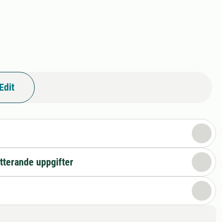
Edit
n
tterande uppgifter