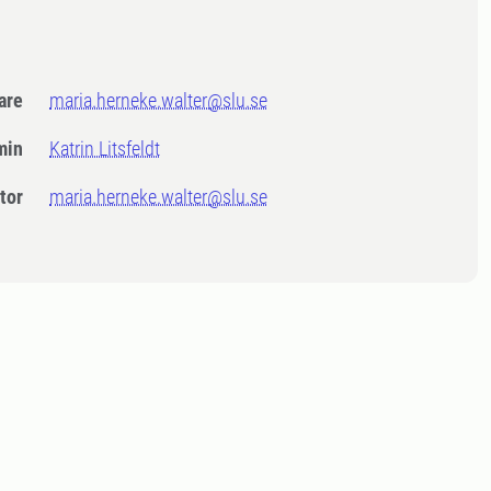
dare
maria.herneke.walter@slu.se
min
Katrin Litsfeldt
tor
maria.herneke.walter@slu.se