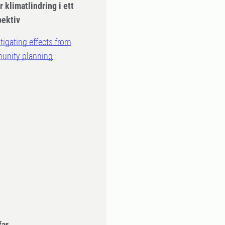
r klimatlindring i ett
pektiv
itigating effects from
munity planning
far