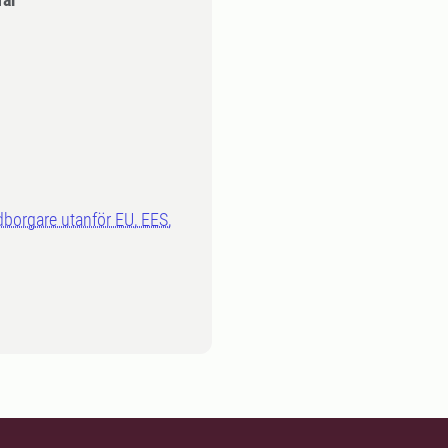
dborgare utanför EU, EES,