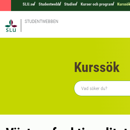
SLU.se
Studentwebb
Studier
Kurser och program
Kurssö
STUDENTWEBBEN
Kurssök
Fritext sökning