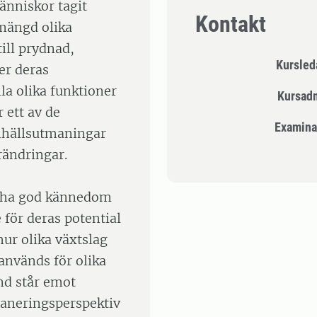
änniskor tagit
Kontakt
 mängd olika
ill prydnad,
Kursle
er deras
la olika funktioner
Kursad
 ett av de
Examina
mhällsutmaningar
rändringar.
tt ha god kännedom
för deras potential
ur olika växtslag
används för olika
and står emot
laneringsperspektiv