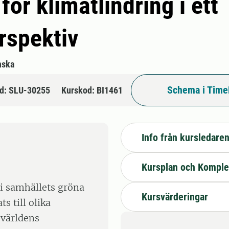
för klimatlindring i ett
rspektiv
nska
Schema i Time
d: SLU-30255
Kurskod: BI1461
Info från kursledare
Kursplan och Komple
 i samhällets gröna
Kursvärderingar
s till olika
 världens