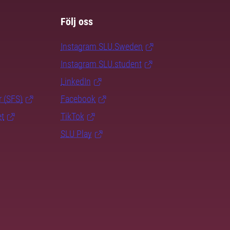
Följ oss
Instagram SLU.Sweden
Instagram SLU.student
LinkedIn
r (SFS)
Facebook
et
TikTok
SLU Play