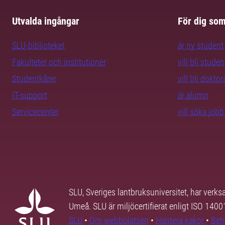
Utvalda ingångar
För dig so
SLU-biblioteket
är ny student
Fakulteter och institutioner
vill bli studen
Studentkårer
vill bli dokto
IT-support
är alumn
Servicecenter
vill söka job
SLU, Sveriges lantbruksuniversitet, har verk
Umeå. SLU är miljöcertifierat enligt ISO 140
SLU
•
Om webbplatsen
•
Hantera kakor
•
Beh