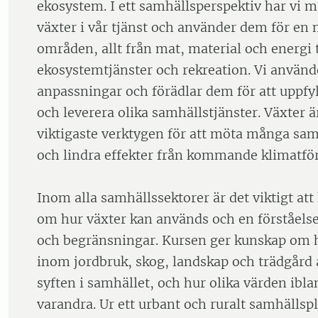
ekosystem. I ett samhällsperspektiv har vi m
växter i vår tjänst och använder dem för en
områden, allt från mat, material och energi t
ekosystemtjänster och rekreation. Vi använd
anpassningar och förädlar dem för att uppfyl
och leverera olika samhällstjänster. Växter är
viktigaste verktygen för att möta många sa
och lindra effekter från kommande klimatfö
Inom alla samhällssektorer är det viktigt a
om hur växter kan används och en förståelse 
och begränsningar. Kursen ger kunskap om h
inom jordbruk, skog, landskap och trädgård 
syften i samhället, och hur olika värden ibl
varandra. Ur ett urbant och ruralt samhällsp