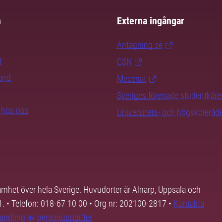
m
Externa ingångar
Antagning.se
t
CSN
rand
Mecenat
Sveriges förenade studentkåre
b hos oss
Universitets- och högskoleråd
samhet över hela Sverige. Huvudorter är Alnarp, Uppsala och
01. • Telefon: 018-67 10 00 • Org nr: 202100-2817 •
Kontakta
andling av personuppgifter