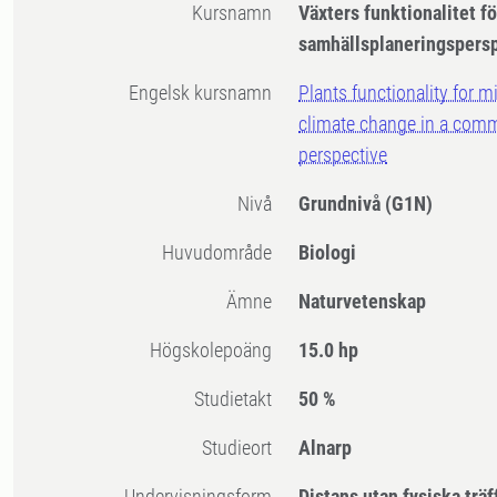
Kursnamn
Växters funktionalitet fö
samhällsplaneringspers
Engelsk kursnamn
Plants functionality for m
climate change in a com
perspective
Nivå
Grundnivå
(G1N)
Huvudområde
Biologi
Ämne
Naturvetenskap
högskolepoäng
15.0 hp
Studietakt
50 %
Studieort
Alnarp
Undervisningsform
Distans utan fysiska träf