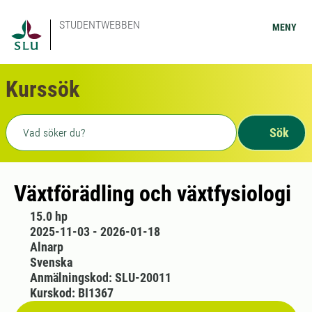
STUDENTWEBBEN
MENY
Kurssök
Fritext sökning
Sök
Växtförädling och växtfysiologi
15.0 hp
2025-11-03 - 2026-01-18
Alnarp
Svenska
Anmälningskod: SLU-20011
Kurskod: BI1367