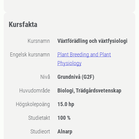
Kursfakta
Kursnamn
Växtförädling och växtfysiologi
Engelsk kursnamn
Plant Breeding and Plant
Physiology
Nivå
Grundnivå
(G2F)
Huvudområde
Biologi, Trädgårdsvetenskap
högskolepoäng
15.0 hp
Studietakt
100 %
Studieort
Alnarp