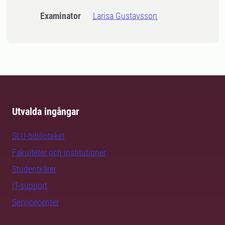
Examinator
Larisa Gustavsson
Utvalda ingångar
SLU-biblioteket
Fakulteter och institutioner
Studentkårer
IT-support
Servicecenter