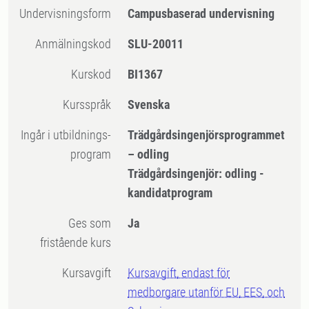
Undervisningsform
Campusbaserad undervisning
Anmälningskod
SLU-20011
Kurskod
BI1367
Kursspråk
Svenska
Ingår i utbildnings-
Trädgårdsingenjörsprogrammet
program
– odling
Trädgårdsingenjör: odling -
kandidatprogram
Ges som
Ja
fristående kurs
Kursavgift
Kursavgift, endast för
medborgare utanför EU, EES, och