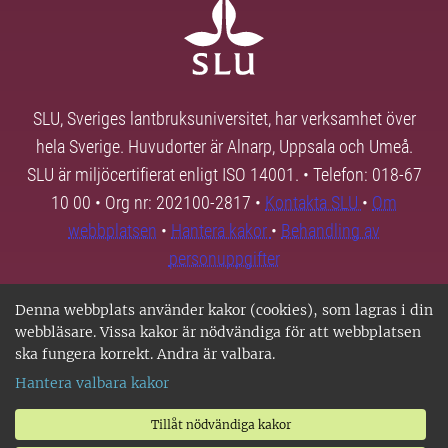
SLU, Sveriges lantbruksuniversitet, har verksamhet över
hela Sverige. Huvudorter är Alnarp, Uppsala och Umeå.
SLU är miljöcertifierat enligt ISO 14001. • Telefon: 018-67
10 00 • Org nr: 202100-2817 •
Kontakta SLU
•
Om
webbplatsen
•
Hantera kakor
•
Behandling av
personuppgifter
Denna webbplats använder kakor (cookies), som lagras i din
webbläsare. Vissa kakor är nödvändiga för att webbplatsen
ska fungera korrekt. Andra är valbara.
Hantera valbara kakor
Tillåt nödvändiga kakor