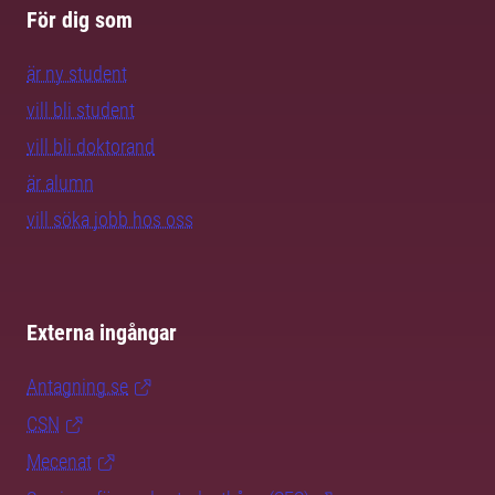
För dig som
är ny student
vill bli student
vill bli doktorand
är alumn
vill söka jobb hos oss
Externa ingångar
Antagning.se
CSN
Mecenat