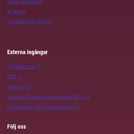
vill bli doktorand
är alumn
vill söka jobb hos oss
Externa ingångar
Antagning.se
CSN
Mecenat
Sveriges förenade studentkårer (SFS)
Universitets- och högskolerådet
Följ oss