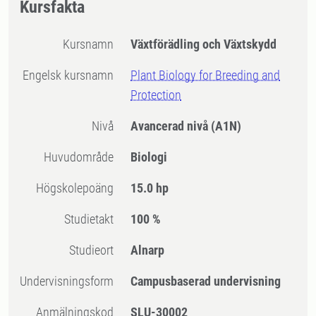
Kursfakta
Kursnamn
Växtförädling och Växtskydd
Engelsk kursnamn
Plant Biology for Breeding and
Protection
Nivå
Avancerad nivå
(A1N)
Huvudområde
Biologi
högskolepoäng
15.0 hp
Studietakt
100 %
Studieort
Alnarp
Undervisningsform
Campusbaserad undervisning
Anmälningskod
SLU-30002