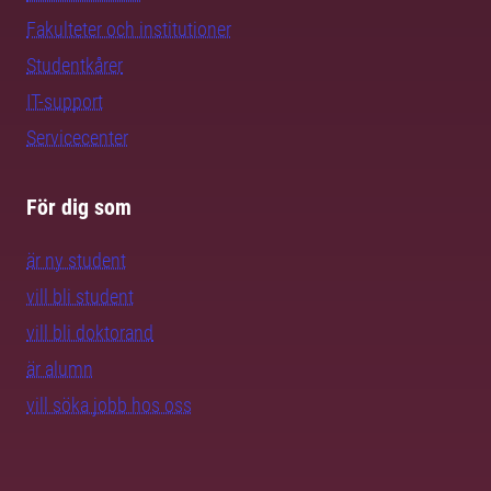
Fakulteter och institutioner
Studentkårer
IT-support
Servicecenter
För dig som
är ny student
vill bli student
vill bli doktorand
är alumn
vill söka jobb hos oss