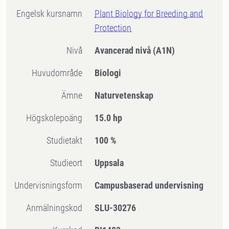
Engelsk kursnamn
Plant Biology for Breeding and
Protection
Nivå
Avancerad nivå
(A1N)
Huvudområde
Biologi
Ämne
Naturvetenskap
högskolepoäng
15.0 hp
Studietakt
100 %
Studieort
Uppsala
Undervisningsform
Campusbaserad undervisning
Anmälningskod
SLU-30276