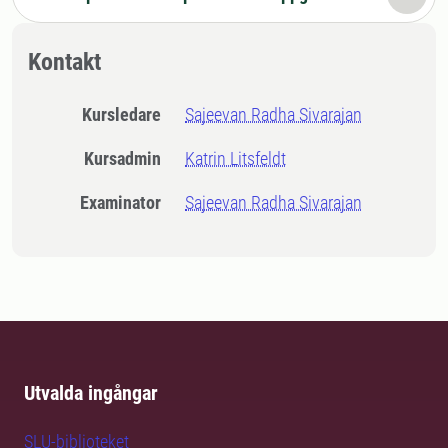
Kontakt
Kursledare
Sajeevan Radha Sivarajan
Kursadmin
Katrin Litsfeldt
Examinator
Sajeevan Radha Sivarajan
Utvalda ingångar
SLU-biblioteket