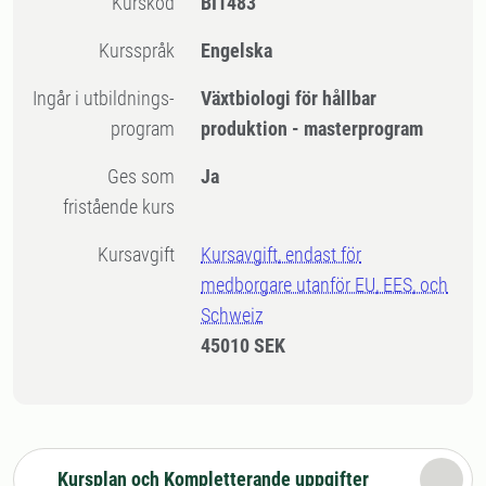
Kurskod
BI1483
Kursspråk
Engelska
Ingår i utbildnings-
Växtbiologi för hållbar
program
produktion - masterprogram
Ges som
Ja
fristående kurs
Kursavgift
Kursavgift, endast för
medborgare utanför EU, EES, och
Schweiz
45010 SEK
Kursplan och Kompletterande uppgifter