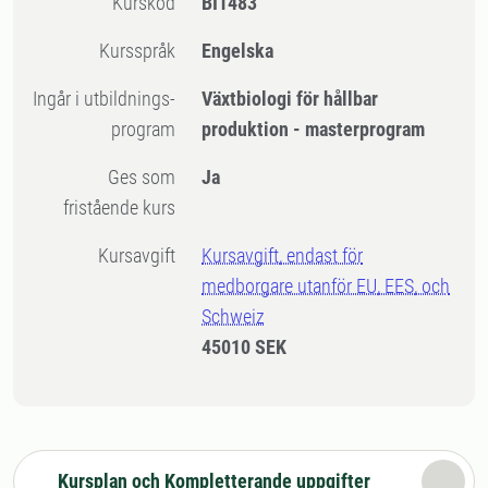
Kurskod
BI1483
Kursspråk
Engelska
Ingår i utbildnings-
Växtbiologi för hållbar
program
produktion - masterprogram
Ges som
Ja
fristående kurs
Kursavgift
Kursavgift, endast för
medborgare utanför EU, EES, och
Schweiz
45010 SEK
Kursplan och Kompletterande uppgifter