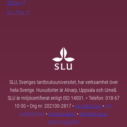
TikTok
SLU Play
SLU, Sveriges lantbruksuniversitet, har verksamhet över
hela Sverige. Huvudorter är Alnarp, Uppsala och Umeå.
SLU är miljöcertifierat enligt ISO 14001. • Telefon: 018-67
10 00 • Org nr: 202100-2817 •
Kontakta SLU
•
Om
webbplatsen
•
Hantera kakor
•
Behandling av
personuppgifter