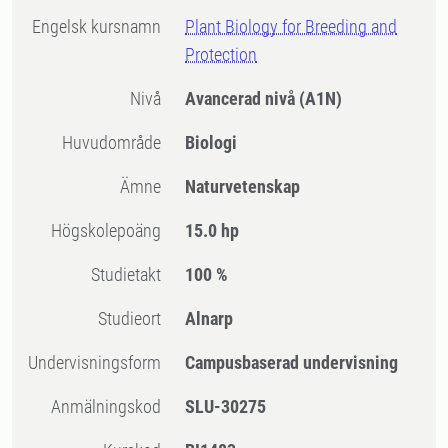
Engelsk kursnamn
Plant Biology for Breeding and
Protection
Nivå
Avancerad nivå
(A1N)
Huvudområde
Biologi
Ämne
Naturvetenskap
högskolepoäng
15.0 hp
Studietakt
100 %
Studieort
Alnarp
Undervisningsform
Campusbaserad undervisning
Anmälningskod
SLU-30275