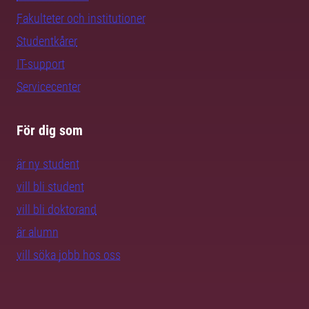
Fakulteter och institutioner
Studentkårer
IT-support
Servicecenter
För dig som
är ny student
vill bli student
vill bli doktorand
är alumn
vill söka jobb hos oss