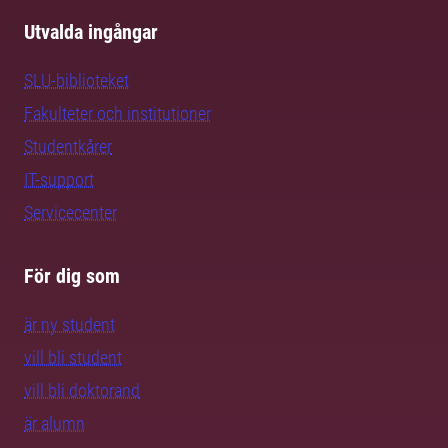
Utvalda ingångar
SLU-biblioteket
Fakulteter och institutioner
Studentkårer
IT-support
Servicecenter
För dig som
är ny student
vill bli student
vill bli doktorand
är alumn