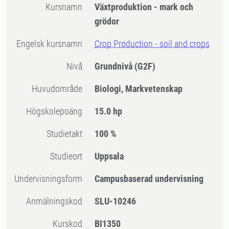
Kursnamn
Växtproduktion - mark och
grödor
Engelsk kursnamn
Crop Production - soil and crops
Nivå
Grundnivå
(G2F)
Huvudområde
Biologi, Markvetenskap
högskolepoäng
15.0 hp
Studietakt
100 %
Studieort
Uppsala
Undervisningsform
Campusbaserad undervisning
Anmälningskod
SLU-10246
Kurskod
BI1350