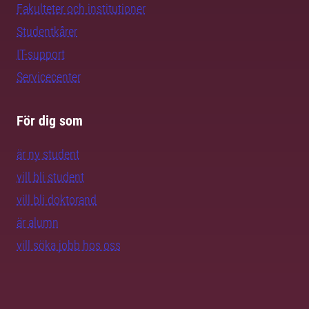
Fakulteter och institutioner
Studentkårer
IT-support
Servicecenter
För dig som
är ny student
vill bli student
vill bli doktorand
är alumn
vill söka jobb hos oss