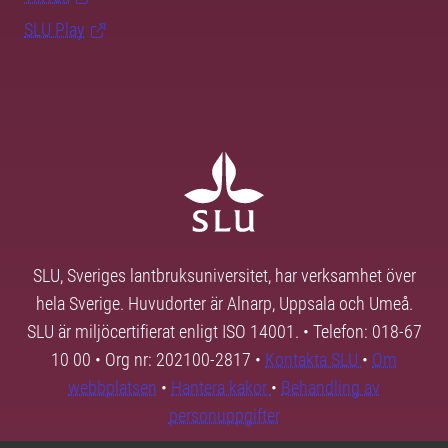
SLU Play
SLU, Sveriges lantbruksuniversitet, har verksamhet över
hela Sverige. Huvudorter är Alnarp, Uppsala och Umeå.
SLU är miljöcertifierat enligt ISO 14001. • Telefon: 018-67
10 00 • Org nr: 202100-2817 •
Kontakta SLU
•
Om
webbplatsen
•
Hantera kakor
•
Behandling av
personuppgifter