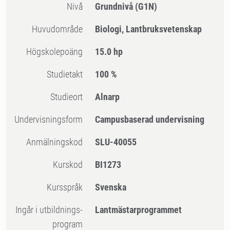
Nivå
Grundnivå
(G1N)
Huvudområde
Biologi, Lantbruksvetenskap
högskolepoäng
15.0 hp
Studietakt
100 %
Studieort
Alnarp
Undervisningsform
Campusbaserad undervisning
Anmälningskod
SLU-40055
Kurskod
BI1273
Kursspråk
Svenska
Ingår i utbildnings-
Lantmästarprogrammet
program