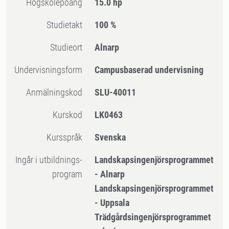
högskolepoäng
15.0 hp
Studietakt
100 %
Studieort
Alnarp
Undervisningsform
Campusbaserad undervisning
Anmälningskod
SLU-40011
Kurskod
LK0463
Kursspråk
Svenska
Ingår i utbildnings-
Landskapsingenjörsprogrammet
program
- Alnarp
Landskapsingenjörsprogrammet
- Uppsala
Trädgårdsingenjörsprogrammet