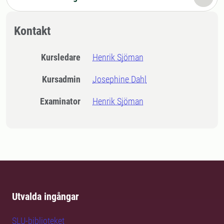
Kontakt
Kursledare
Henrik Sjöman
Kursadmin
Josephine Dahl
Examinator
Henrik Sjöman
Utvalda ingångar
SLU-biblioteket