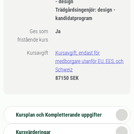
- design
Trädgårdsingenjör: design -
kandidatprogram
Ges som
Ja
fristående kurs
Kursavgift
Kursavgift, endast för
medborgare utanför EU, EES, och
Schweiz
87150 SEK
Kursplan och Kompletterande uppgifter
Kursvärderingar