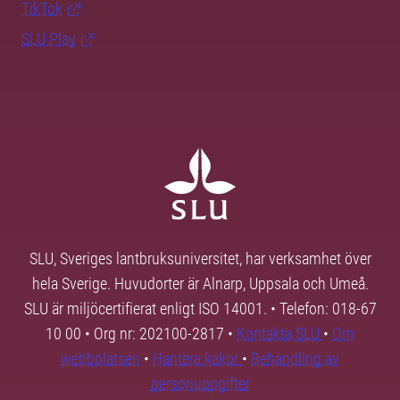
TikTok
SLU Play
SLU, Sveriges lantbruksuniversitet, har verksamhet över
hela Sverige. Huvudorter är Alnarp, Uppsala och Umeå.
SLU är miljöcertifierat enligt ISO 14001. • Telefon: 018-67
10 00 • Org nr: 202100-2817 •
Kontakta SLU
•
Om
webbplatsen
•
Hantera kakor
•
Behandling av
personuppgifter