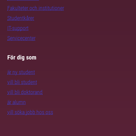
Fakulteter och institutioner
Studentkårer
IT-support
Servicecenter
För dig som
är ny student
vill bli student
vill bli doktorand
är alumn
vill söka jobb hos oss