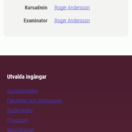
Kursadmin
Roger Andersson
Examinator
Roger Andersson
Utvalda ingångar
SLU-biblioteket
Fakulteter och institutioner
Studentkårer
IT-support
Servicecenter