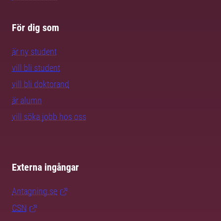
För dig som
är ny student
vill bli student
vill bli doktorand
är alumn
vill söka jobb hos oss
Externa ingångar
Antagning.se
CSN