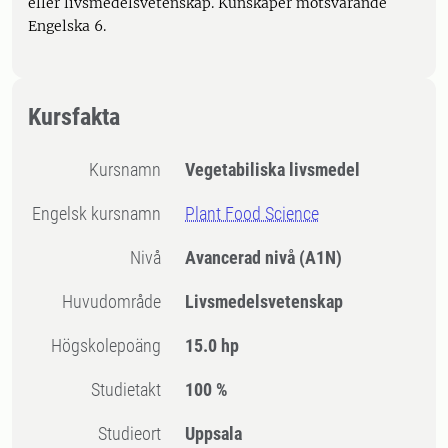
eller livsmedelsvetenskap. Kunskaper motsvarande
Engelska 6.
Kursfakta
Kursnamn
Vegetabiliska livsmedel
Engelsk kursnamn
Plant Food Science
Nivå
Avancerad nivå
(A1N)
Huvudområde
Livsmedelsvetenskap
högskolepoäng
15.0 hp
Studietakt
100 %
Studieort
Uppsala