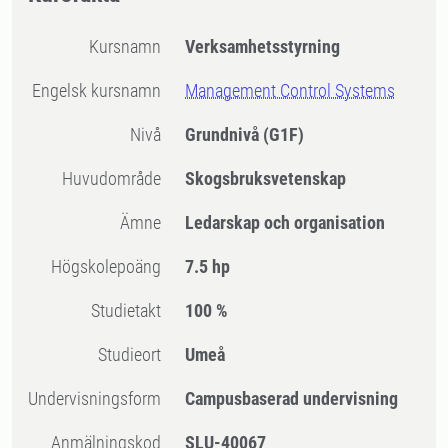
Kursnamn
Verksamhetsstyrning
Engelsk kursnamn
Management Control Systems
Nivå
Grundnivå
(G1F)
Huvudområde
Skogsbruksvetenskap
Ämne
Ledarskap och organisation
högskolepoäng
7.5 hp
Studietakt
100 %
Studieort
Umeå
Undervisningsform
Campusbaserad undervisning
Anmälningskod
SLU-40067