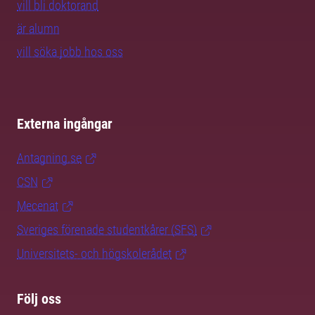
vill bli doktorand
är alumn
vill söka jobb hos oss
Externa ingångar
Antagning.se
CSN
Mecenat
Sveriges förenade studentkårer (SFS)
Universitets- och högskolerådet
Följ oss