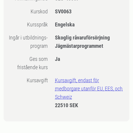
Kurskod
SV0063
Kursspråk
Engelska
Ingår i utbildnings-
Skoglig råvaruförsörjning
program
Jägmästarprogrammet
Ges som
Ja
fristående kurs
Kursavgift
Kursavgift, endast för
medborgare utanför EU, EES, och
Schweiz
22510 SEK