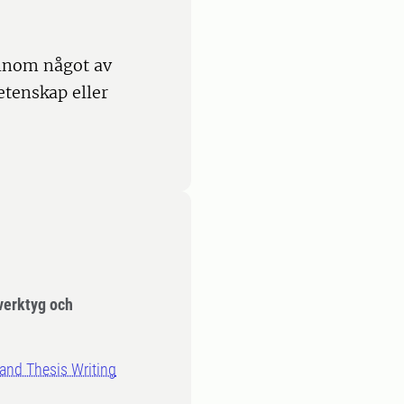
inom något av
tenskap eller
verktyg och
 and Thesis Writing