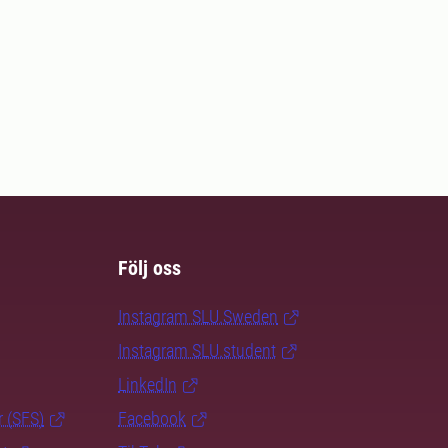
Följ oss
Instagram SLU.Sweden
Instagram SLU.student
LinkedIn
r (SFS)
Facebook