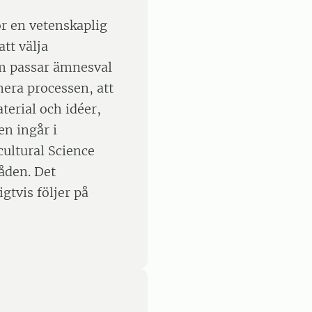
ör en vetenskaplig
att välja
om passar ämnesval
nera processen, att
terial och idéer,
en ingår i
ultural Science
åden. Det
gtvis följer på