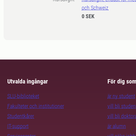
och Schweiz
0 SEK
Utvalda ingångar
För dig so
SLU-biblioteket
är ny student
Fakulteter och institutioner
vill bli studen
Studentkårer
vill bli dokto
IT-support
är alumn