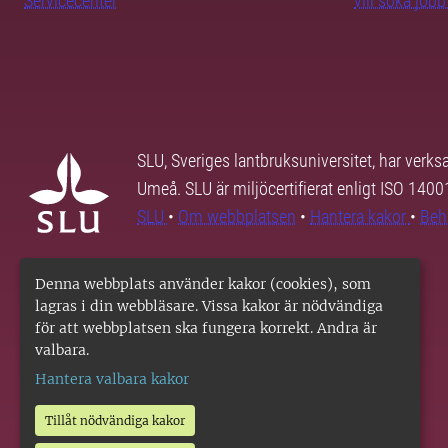
Servicecenter
vill söka job
SLU, Sveriges lantbruksuniversitet, har verk
Umeå. SLU är miljöcertifierat enligt ISO 140
SLU
•
Om webbplatsen
•
Hantera kakor
•
Beh
Denna webbplats använder kakor (cookies), som
lagras i din webbläsare. Vissa kakor är nödvändiga
för att webbplatsen ska fungera korrekt. Andra är
valbara.
Hantera valbara kakor
Tillåt nödvändiga kakor