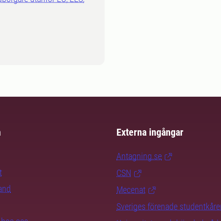
m
Externa ingångar
Antagning.se
t
CSN
rand
Mecenat
Sveriges förenade studentkåre