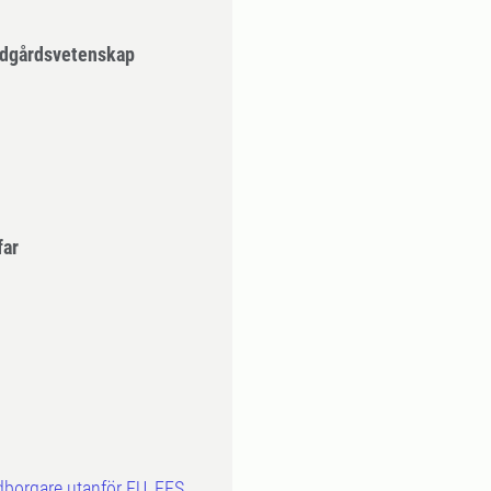
ädgårdsvetenskap
far
dborgare utanför EU, EES,