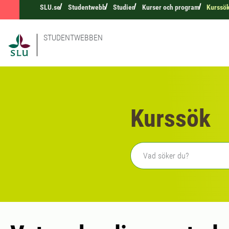
SLU.se
Studentwebb
Studier
Kurser och program
Kurssö
STUDENTWEBBEN
Kurssök
Fritext sökning