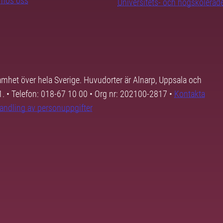
b hos oss
Universitets- och högskoleråd
samhet över hela Sverige. Huvudorter är Alnarp, Uppsala och
01. • Telefon: 018-67 10 00 • Org nr: 202100-2817 •
Kontakta
andling av personuppgifter