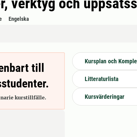
r, verktyg och uppsats
e
Engelska
Kursplan och Komple
enbart till
Litteraturlista
sstudenter.
Kursvärderingar
arie kurstillfälle.