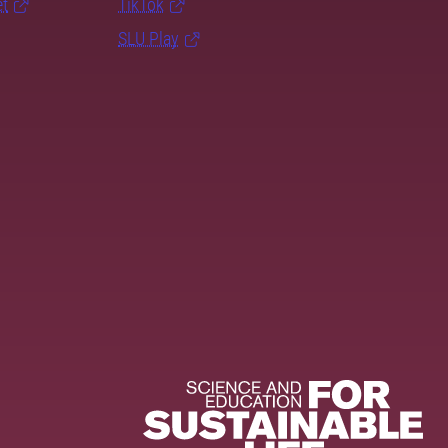
et
TikTok
SLU Play