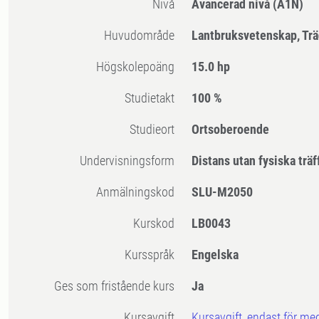
Nivå
Avancerad nivå
(A1N)
Huvudområde
Lantbruksvetenskap, Tr
högskolepoäng
15.0 hp
Studietakt
100 %
Studieort
Ortsoberoende
Undervisningsform
Distans utan fysiska träf
Anmälningskod
SLU-M2050
Kurskod
LB0043
Kursspråk
Engelska
Ges som fristående kurs
Ja
Kursavgift
Kursavgift, endast för me