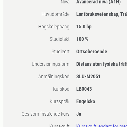
Nivå
Avancerad nivå
(A1N)
Huvudområde
Lantbruksvetenskap, Tr
högskolepoäng
15.0 hp
Studietakt
100 %
Studieort
Ortsoberoende
Undervisningsform
Distans utan fysiska träf
Anmälningskod
SLU-M2051
Kurskod
LB0043
Kursspråk
Engelska
Ges som fristående kurs
Ja
Kursavgift
Kursavgift, endast för me