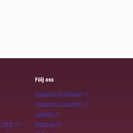
Följ oss
Instagram SLU.Sweden
Instagram SLU.student
LinkedIn
r (SFS)
Facebook