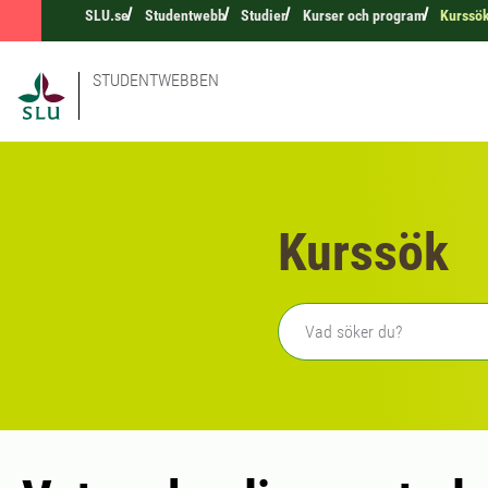
SLU.se
Studentwebb
Studier
Kurser och program
Kurssö
STUDENTWEBBEN
Kurssök
Fritext sökning