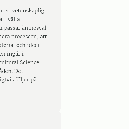
ör en vetenskaplig
att välja
om passar ämnesval
nera processen, att
terial och idéer,
en ingår i
ultural Science
åden. Det
gtvis följer på