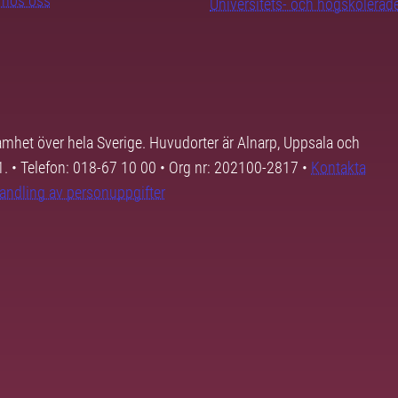
b hos oss
Universitets- och högskoleråd
samhet över hela Sverige. Huvudorter är Alnarp, Uppsala och
01. • Telefon: 018-67 10 00 • Org nr: 202100-2817 •
Kontakta
andling av personuppgifter