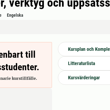
r, verktyg och uppsats
e
Engelska
Kursplan och Komple
enbart till
Litteraturlista
sstudenter.
Kursvärderingar
arie kurstillfälle.