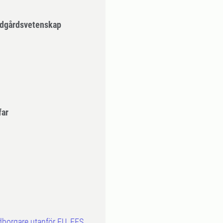
ädgårdsvetenskap
far
dborgare utanför EU, EES,