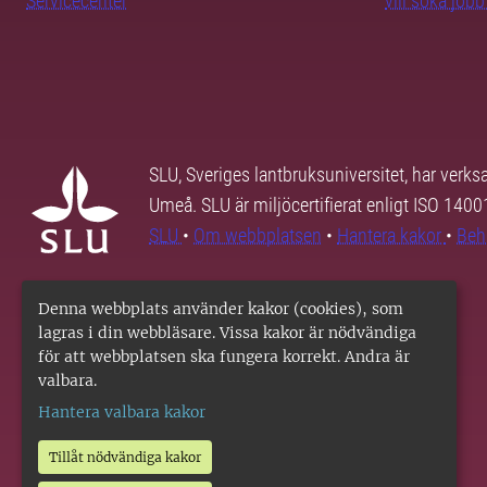
Servicecenter
vill söka job
SLU, Sveriges lantbruksuniversitet, har verk
Umeå. SLU är miljöcertifierat enligt ISO 140
SLU
•
Om webbplatsen
•
Hantera kakor
•
Beh
Denna webbplats använder kakor (cookies), som
lagras i din webbläsare. Vissa kakor är nödvändiga
för att webbplatsen ska fungera korrekt. Andra är
valbara.
Hantera valbara kakor
Tillåt nödvändiga kakor