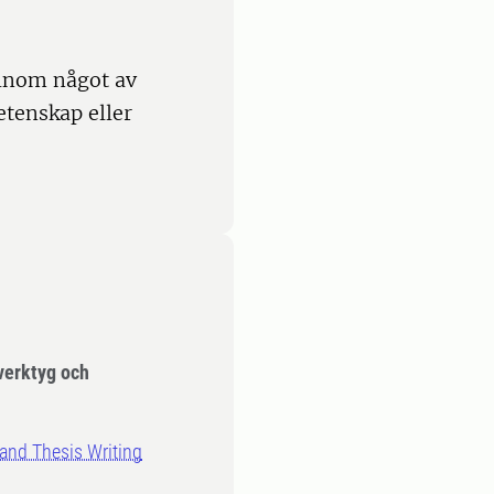
inom något av
tenskap eller
verktyg och
 and Thesis Writing