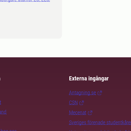
m
Externa ingångar
Antagning.se
t
CSN
rand
Mecenat
Sveriges förenade studentkåre