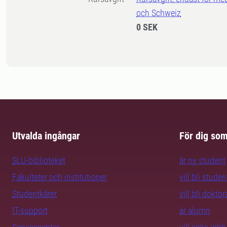
och Schweiz
0 SEK
Utvalda ingångar
För dig so
SLU-biblioteket
är ny student
Fakulteter och institutioner
vill bli studen
Studentkårer
vill bli dokto
IT-support
är alumn