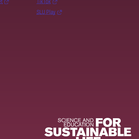
et
TikTok
SLU Play