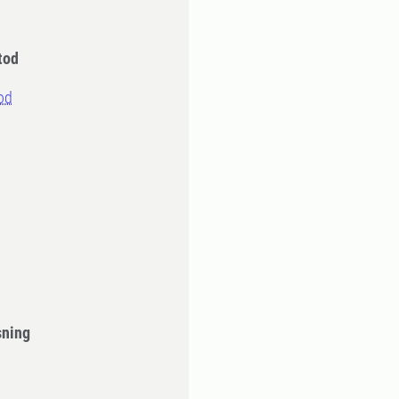
tod
od
sning