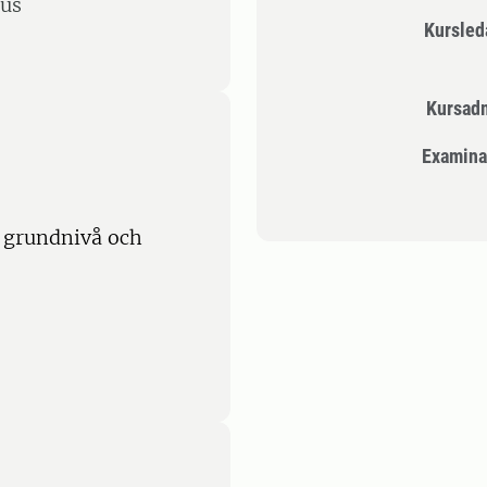
nus
Kursle
Kursad
Examina
 grundnivå och