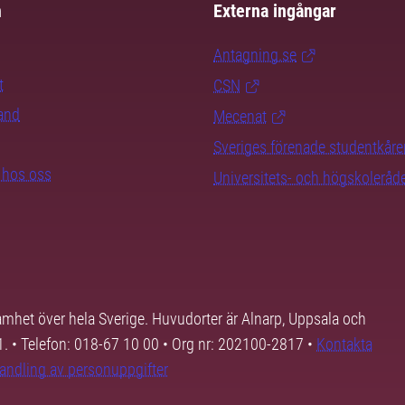
m
Externa ingångar
Antagning.se
t
CSN
rand
Mecenat
Sveriges förenade studentkåre
b hos oss
Universitets- och högskoleråd
samhet över hela Sverige. Huvudorter är Alnarp, Uppsala och
01. • Telefon: 018-67 10 00 • Org nr: 202100-2817 •
Kontakta
andling av personuppgifter