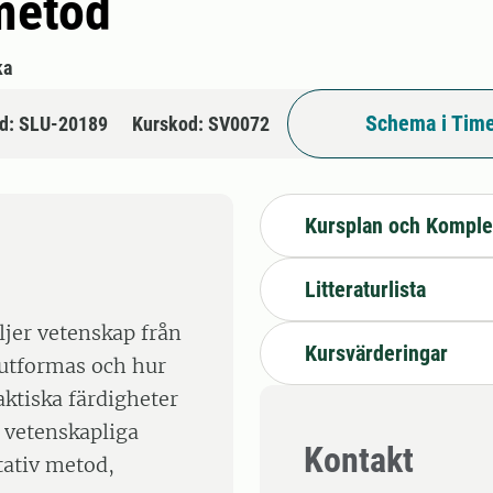
metod
ka
Schema i Time
d: SLU-20189
Kurskod: SV0072
Kursplan och Komple
Litteraturlista
ljer vetenskap från
Kursvärderingar
 utformas och hur
aktiska färdigheter
 vetenskapliga
Kontakt
tativ metod,