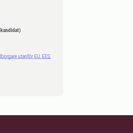
kandidat)
dborgare utanför EU, EES,