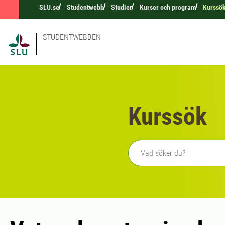
SLU.se
Studentwebb
Studier
Kurser och program
Kurssö
STUDENTWEBBEN
Kurssök
Fritext sökning