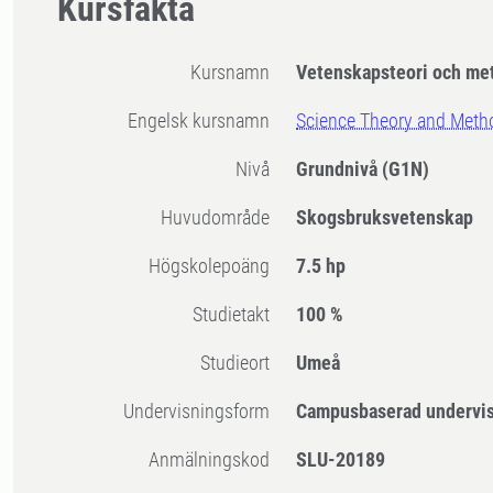
Kursfakta
Kursnamn
Vetenskapsteori och me
Engelsk kursnamn
Science Theory and Meth
Nivå
Grundnivå
(G1N)
Huvudområde
Skogsbruksvetenskap
högskolepoäng
7.5 hp
Studietakt
100 %
Studieort
Umeå
Undervisningsform
Campusbaserad undervi
Anmälningskod
SLU-20189