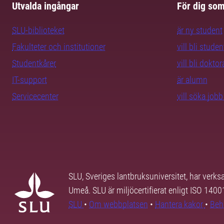
Utvalda ingångar
För dig so
SLU-biblioteket
är ny student
Fakulteter och institutioner
vill bli studen
Studentkårer
vill bli dokto
IT-support
är alumn
Servicecenter
vill söka job
SLU, Sveriges lantbruksuniversitet, har verk
Umeå. SLU är miljöcertifierat enligt ISO 140
SLU
•
Om webbplatsen
•
Hantera kakor
•
Beh