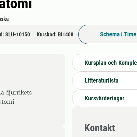
atomi
nska
Schema i Time
d: SLU-10150
Kurskod: BI1408
Kursplan och Komple
Litteraturlista
a djurrikets
Kursvärderingar
atomi.
Kontakt