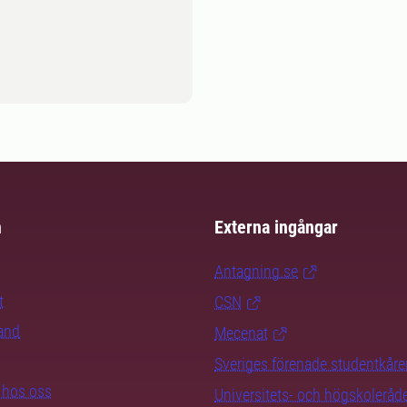
m
Externa ingångar
Antagning.se
t
CSN
rand
Mecenat
Sveriges förenade studentkåre
b hos oss
Universitets- och högskoleråd