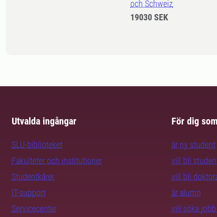
och Schweiz
19030 SEK
Utvalda ingångar
För dig so
SLU-biblioteket
är ny student
Fakulteter och institutioner
vill bli studen
Studentkårer
vill bli dokto
IT-support
är alumn
Servicecenter
vill söka job