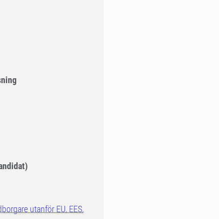
sning
andidat)
dborgare utanför EU, EES,