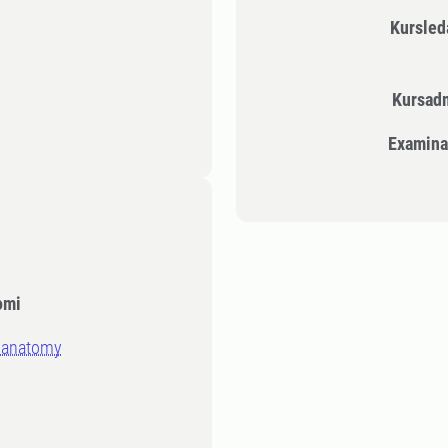
Kursle
Kursad
Examina
omi
 anatomy