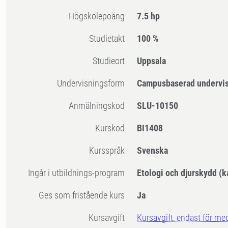
högskolepoäng
7.5 hp
Studietakt
100 %
Studieort
Uppsala
Undervisningsform
Campusbaserad undervi
Anmälningskod
SLU-10150
Kurskod
BI1408
Kursspråk
Svenska
Ingår i utbildnings-program
Etologi och djurskydd (k
Ges som fristående kurs
Ja
Kursavgift
Kursavgift, endast för me