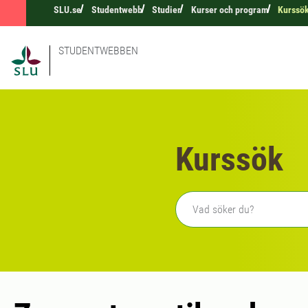
SLU.se
Studentwebb
Studier
Kurser och program
Kurssö
STUDENTWEBBEN
Kurssök
Fritext sökning