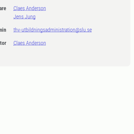
dare
Claes Anderson
Jens Jung
min
thv-utbildningsadministration@slu.se
tor
Claes Anderson