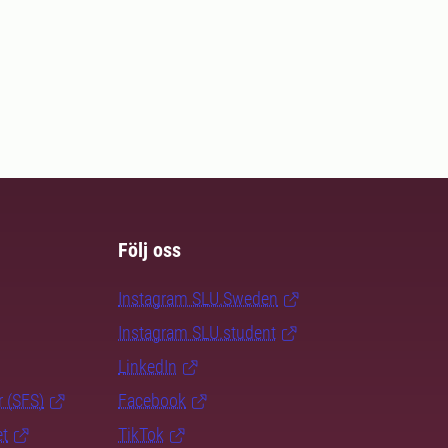
Följ oss
Instagram SLU.Sweden
Instagram SLU.student
LinkedIn
r (SFS)
Facebook
et
TikTok