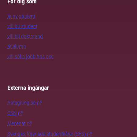
För dig som
är ny student
vill bli student
vill bli doktorand
är alumn
vill söka jobb hos oss
Externa ingångar
Antagning.se
CSN
Mecenat
Sveriges förenade studentkårer (SFS)