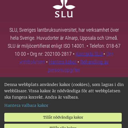
SLU, Sveriges lantbruksuniversitet, har verksamhet över
hela Sverige. Huvudorter är Alnarp, Uppsala och Umeå.
SLU är miljöcertifierat enligt ISO 14001. • Telefon: 018-67
10 00 • Org nr: 202100-2817 •
Kontakta SLU
•
Om
webbplatsen
•
Hantera kakor
•
Behandling av
personuppgifter
Denna webbplats använder kakor (cookies), som lagras i din
webbläsare. Vissa kakor är nödvändiga för att webbplatsen
ska fungera korrekt. Andra är valbara.
Hantera valbara kakor
Tillåt nödvändiga kakor