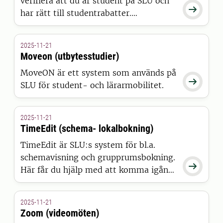
verifiera att du är student på SLU och

har rätt till studentrabatter.
Funktionen används i nuläget endast i
Umeå.
2025-11-21
Moveon (utbytesstudier)
MoveON är ett system som används på

SLU för student- och lärarmobilitet.
2025-11-21
TimeEdit (schema- lokalbokning)
TimeEdit är SLU:s system för bl.a.
schemavisning och grupprumsbokning.

Här får du hjälp med att komma igång
med systemet.
2025-11-21
Zoom (videomöten)