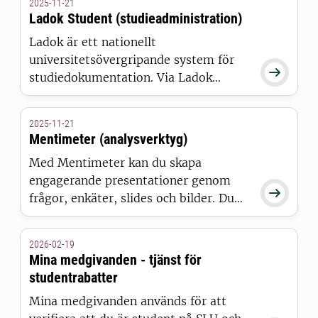
2025-11-21
Ladok Student (studieadministration)
Ladok är ett nationellt
universitetsövergripande system för

studiedokumentation. Via Ladok
Student kan du sköta din egen
studieadministration, bland annat
2025-11-21
registrera dig på kurs, anmäla dig till
Mentimeter (analysverktyg)
tentamen, ta ut intyg, ansöka om
Med Mentimeter kan du skapa
examen och ändra dina
engagerande presentationer genom
kontaktuppgifter och e-post.

frågor, enkäter, slides och bilder. Du
kan ställa frågor som deltagarna får
svara med sin smartphone direkt under
2026-02-19
föredraget och du kan dela med dig av
Mina medgivanden - tjänst för
resultaten i realtid.
studentrabatter
Mina medgivanden används för att