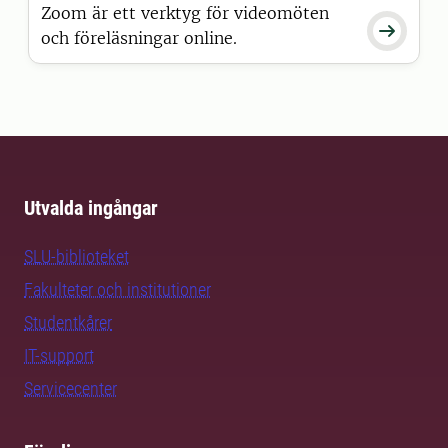
Zoom är ett verktyg för videomöten

och föreläsningar online.
Utvalda ingångar
SLU-biblioteket
Fakulteter och institutioner
Studentkårer
IT-support
Servicecenter