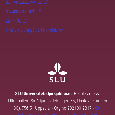
Instagram (smådjur)
Instagram (häst)
LinkedIn
Prenumerera på vårt nyhetsbrev
SLU Universitetsdjursjukhuset
. Besöksadress:
Ultunaallén (Smådjursavdelningen 5A, Hästavdelningen
3C), 756 51 Uppsala. • Org nr: 202100-2817 •
Om