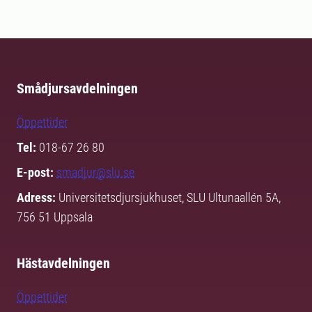
Smådjursavdelningen
Öppettider
Tel:
018-67 26 80
E-post:
smadjur@slu.se
Adress:
Universitetsdjursjukhuset, SLU Ultunaallén 5A,
756 51 Uppsala
Hästavdelningen
Öppettider