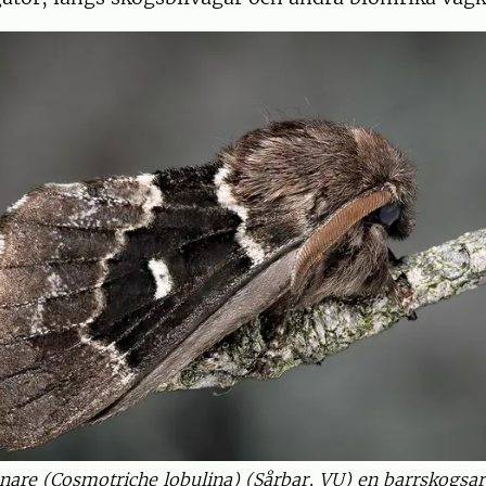
nare (Cosmotriche lobulina) (Sårbar, VU) en barrskogsa