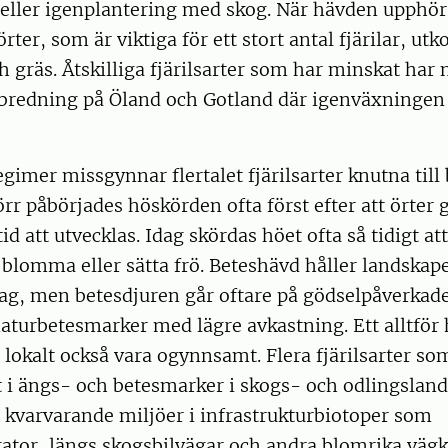
eller igenplantering med skog. När hävden upphör 
ter, som är viktiga för ett stort antal fjärilar, ut
h gräs. Åtskilliga fjärilsarter som har minskat har
utbredning på Öland och Gotland där igenväxningen
imer missgynnar flertalet fjärilsarter knutna till
r påbörjades höskörden ofta först efter att örter gå
tid att utvecklas. Idag skördas höet ofta så tidigt a
blomma eller sätta frö. Beteshävd håller landskap
dag, men betesdjuren går oftare på gödselpåverkad
 naturbetesmarker med lägre avkastning. Ett alltför 
 lokalt också vara ogynnsamt. Flera fjärilsarter so
t i ängs- och betesmarker i skogs- och odlingslan
 kvarvarande miljöer i infrastrukturbiotoper som
ator, längs skogsbilvägar och andra blomrika vägk