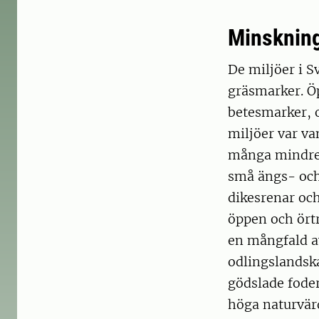
Minskning
De miljöer i S
gräsmarker. Ö
betesmarker, 
miljöer var va
många mindre 
små ängs- och
dikesrenar och
öppen och örtr
en mångfald a
odlingslandska
gödslade fode
höga naturvärd