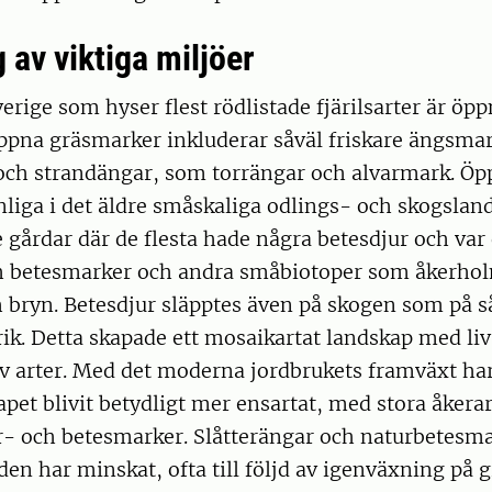
 av viktiga miljöer
verige som hyser flest rödlistade fjärilsarter är öp
ppna gräsmarker inkluderar såväl friskare ängsmar
och strandängar, som torrängar och alvarmark. Öp
nliga i det äldre småskaliga odlings- och skogsla
gårdar där de flesta hade några betesdjur och var
 betesmarker och andra småbiotoper som åkerhol
 bryn. Betesdjur släpptes även på skogen som på så
ik. Detta skapade ett mosaikartat landskap med liv
v arter. Med det moderna jordbrukets framväxt ha
pet blivit betydligt mer ensartat, med stora åkera
r- och betesmarker. Slåtterängar och naturbetesm
en har minskat, ofta till följd av igenväxning på 