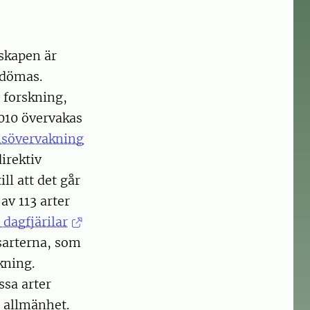
nskapen är
edömas.
 forskning,
010 övervakas
lsövervakning
irektiv
till att det går
 av 113 arter
 dagfjärilar
lsarterna, som
kning.
ssa arter
d allmänhet.