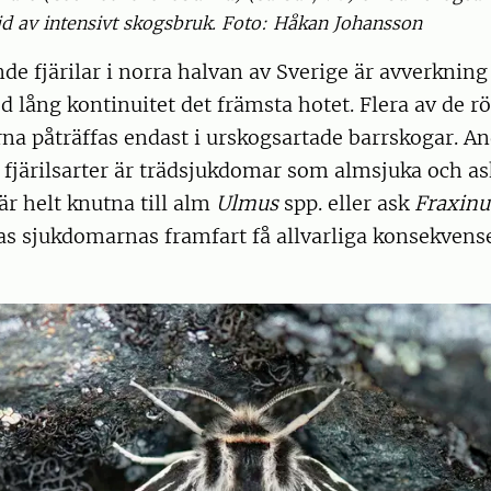
ljd av intensivt skogsbruk. Foto: Håkan Johansson
de fjärilar i norra halvan av Sverige är avverkning
 lång kontinuitet det främsta hotet. Flera av de rö
na påträffas endast i urskogsartade barrskogar. A
fjärilsarter är trädsjukdomar som almsjuka och as
är helt knutna till alm
Ulmus
spp. eller ask
Fraxinu
s sjukdomarnas framfart få allvarliga konsekvense