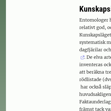
Kunskaps
Entomologer ha
relativt god, 
Kunskapsläget 
systematisk m
dagfjärilar o
. De elva ar
inventeras oc
att beräkna tre
rödlistade (dv
har också släp
huvudsakligen
Faktaunderlag
främst tack va