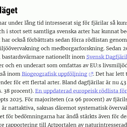
läget
r under lång tid intresserat sig för fjärilar så ku
och i stort sett samtliga svenska arter har kunnat b
har också förbättrats sedan förra rödlistan genom
iljöövervakning och medborgarforskning. Sedan 2
ch bastardsvärmare nationellt inom
Svensk Dagfjäri
ter och en underart som omfattas av EU:s livsmiljöd
kså inom
Biogeografisk uppföljning
. Det har lett 
nder för ett flertal arter. Bland dagfjärilar är nu 43
s. 38 procent).
En uppdaterad europeisk rödlista för
pts 2025. För majoriteten (ca 96 procent) av fjäri
 är nattaktiva, saknas däremot systematisk överva
et för bedömningarna har ändå stärkts även för de
re rapportering till Artportalen av naturintressera