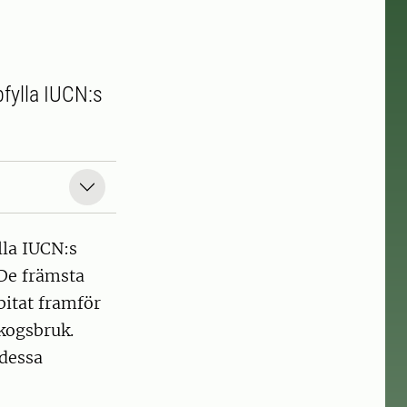
pfylla IUCN:s
.
lla IUCN:s
. De främsta
bitat framför
skogsbruk.
 dessa