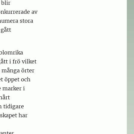
blir
konkurrerade av
 numera stora
 gått
 blomrika
tt i frö vilket
tt många örter
et öppet och
e marker i
hårt
m tidigare
dskapet har
anter.