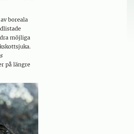
 av boreala
dlistade
ndra möjliga
kskottsjuka.
s
r på längre