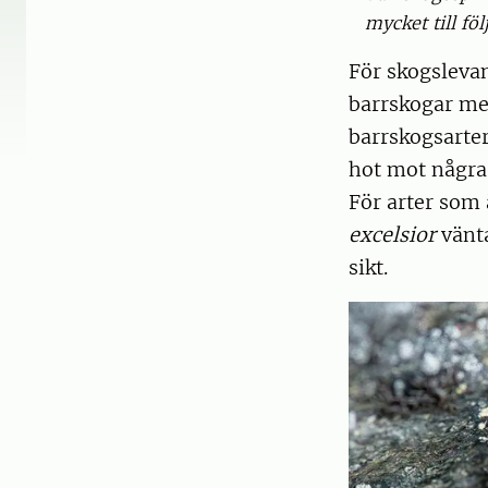
mycket till fö
För skogslevan
barrskogar med
barrskogsarter
hot mot några 
För arter som 
excelsior
vänta
sikt.