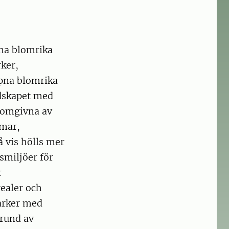
pna blomrika
ker,
pna blomrika
ndskapet med
 omgivna av
mar,
 vis hölls mer
smiljöer för
r
realer och
arker med
grund av