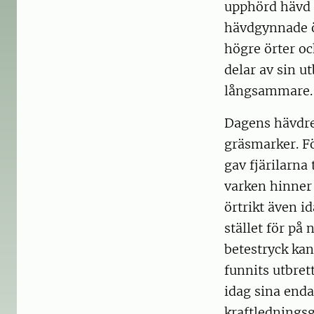
upphörd hävd 
hävdgynnade ör
högre örter oc
delar av sin 
långsammare.
Dagens hävdreg
gräsmarker. För
gav fjärilarna 
varken hinner 
örtrikt även i
stället för på
betestryck kan
funnits utbret
idag sina enda
kraftledningsg