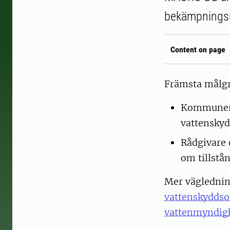
bekämpningsmed
Content on page
Främsta målgr
Kommuner; 
vattensky
Rådgivare 
om tillstå
Mer väglednin
vattenskyddso
vattenmyndigh