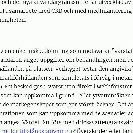
och det nya användargränssnittet är utvecklad av 
 i samarbete med CKB och med medfinansiering 
digheten.
 av en enkel riskbedömning som motsvarar ”värstaf
vändaren anger uppgifter om behandlingen men be
ållanden på platsen. Verktyget testar den angivn
a markförhållanden som simulerats i förväg i meta
 Ett besked ges i svarsrutan direkt i webbfönstre
 som kan uppkomma i grund- eller ytvattentäkten 
 de markegenskaper som ger störst läckage. Det är
ntrationen som kan uppkomma med de scenarier s
m anges. Värdet jämförs med dricksvattengränsvärd
ing för tillståndsprövning.
Överskrider eller tan