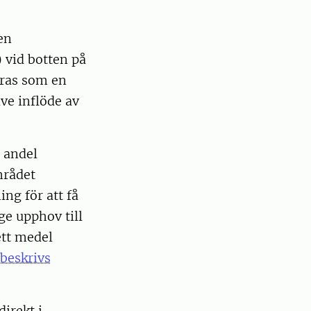
en
 vid botten på
eras som en
ve inflöde av
 andel
mrådet
ng för att få
ge upphov till
ett medel
beskrivs
irekt i