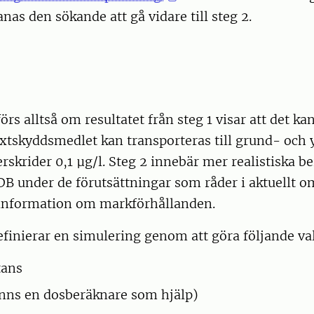
nas den sökande att gå vidare till steg 2.
rs alltså om resultatet från steg 1 visar att det ka
växtskyddsmedlet kan transporteras till grund- och y
rskrider 0,1 µg/l. Steg 2 innebär mer realistiska b
under de förutsättningar som råder i aktuellt o
g information om markförhållanden.
inierar en simulering genom att göra följande val
tans
inns en dosberäknare som hjälp)