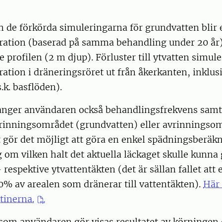
n de förkörda simuleringarna för grundvatten blir 
ation (baserad på samma behandling under 20 år)
 profilen (2 m djup). Förluster till ytvatten simul
tion i dräneringsröret ut från åkerkanten, inklusi
.k. basflöden).
ger användaren också behandlingsfrekvens samt
llrinningsområdet (grundvatten) eller avrinningso
t gör det möjligt att göra en enkel spädningsberäkni
 om vilken halt det aktuella läckaget skulle kunna 
 respektive ytvattentäkten (det är sällan fallet att 
% av arealen som dränerar till vattentäkten).
Här 
tinerna.
 som användaren gör visas resultatet av körningen d