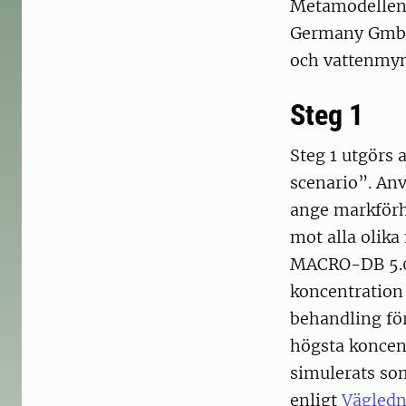
Metamodellen 
Germany GmbH
och vattenmyn
Steg 1
Steg 1 utgörs
scenario”. An
ange markförh
mot alla olik
MACRO-DB 5.0.
koncentration
behandling för
högsta konce
simulerats so
enligt
Vägledn