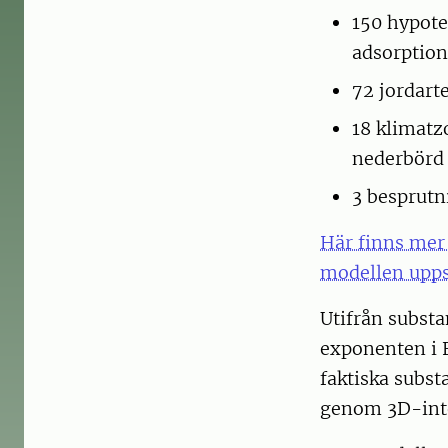
150 hypote
adsorption
72 jordart
18 klimatz
nederbörd
3 besprutn
Här finns mer
modellen upps
Utifrån subst
exponenten i 
faktiska subst
genom 3D-inte