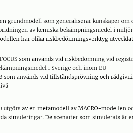
en grundmodell som generaliserar kunskaper om d
pridningen av kemiska bekämpningsmedel i miljön
llen har olika riskbedömningsverktyg utvecklats
FOCUS som används vid riskbedömning vid registr
ekämpningsmedel i Sverige och inom EU
om används vid tillståndsprövning och rådgivnin
ivå
 utgörs av en metamodell av MACRO-modellen oc
rda simuleringar. De scenarier som simulerats är 