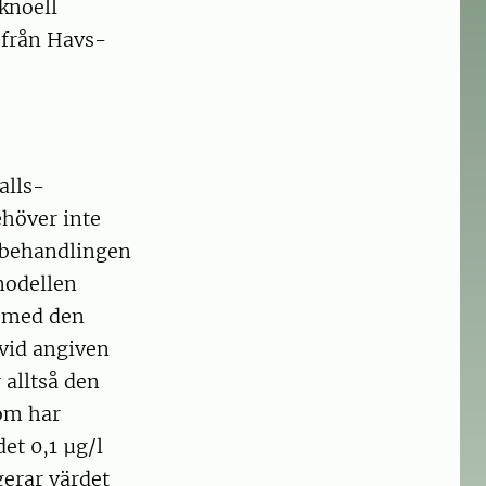
knoell
från Havs-
alls-
höver inte
a behandlingen
modellen
t med den
vid angiven
 alltså den
om har
et 0,1 µg/l
gerar värdet