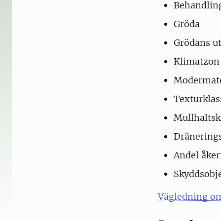
Behandlin
Gröda
Grödans ut
Klimatzon
Modermate
Texturklas
Mullhaltsk
Dränering
Andel åker
Skyddsobje
Vägledning om 