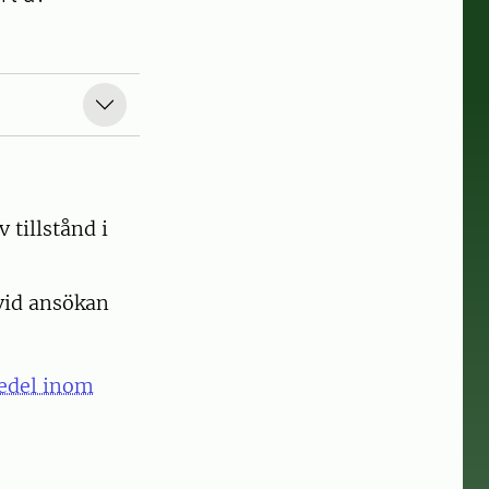
tillstånd i
 vid ansökan
medel inom