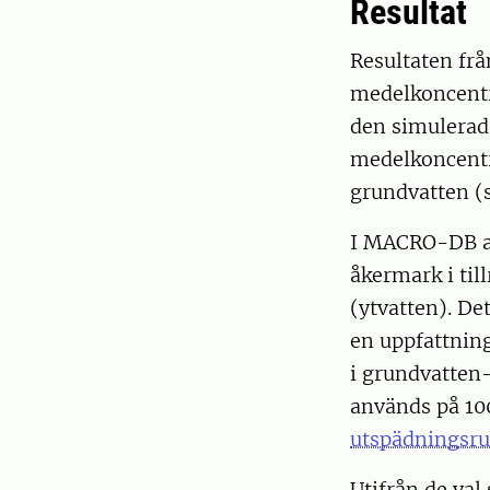
Resultat
Resultaten frå
medelkoncentr
den simulerade
medelkoncentra
grundvatten (s
I MACRO-DB an
åkermark i ti
(ytvatten). De
en uppfattning
i grundvatten-
används på 100
utspädningsru
Utifrån de val