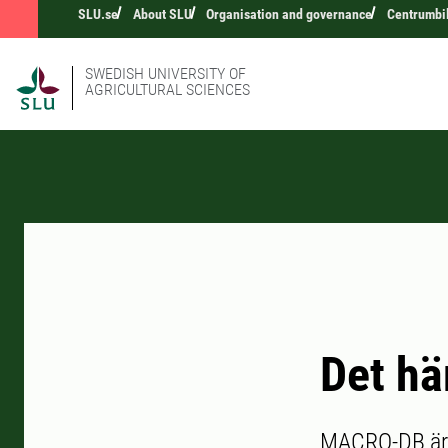
SLU.se
About SLU
Organisation and governance
Centrumbi
SWEDISH UNIVERSITY OF
AGRICULTURAL SCIENCES
Det h
MACRO-DB är e