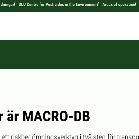
ldningar
SLU Centre for Pesticides in the Environment
Areas of operation
är är MACRO-DB
tt riskbedömningsverktyg i två steg för transpo