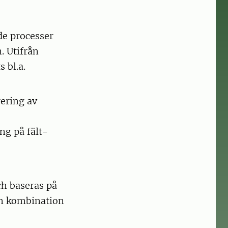
e processer
. Utifrån
 bl.a.
ering av
g på fält-
h baseras på
en kombination