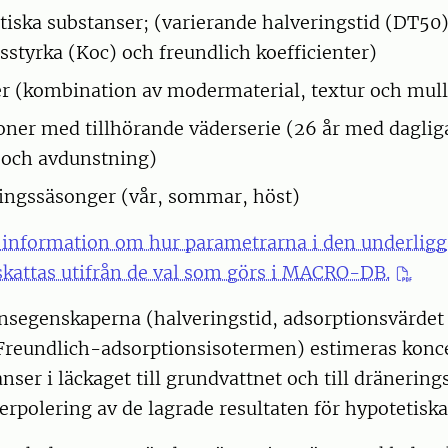
tiska substanser; (varierande halveringstid (DT50)
sstyrka (Koc) och freundlich koefficienter)
er (kombination av modermaterial, textur och mull
oner med tillhörande väderserie (26 år med daglig
 och avdunstning)
ingssäsonger (vår, sommar, höst)
 information om hur parametrarna i den underlig
kattas utifrån de val som görs i MACRO-DB.
ansegenskaperna (halveringstid, adsorptionsvärdet
Freundlich-adsorptionsisotermen) estimeras konce
anser i läckaget till grundvattnet och till dränerin
rpolering av de lagrade resultaten för hypotetisk