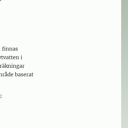
n finnas
tvatten i
eräkningar
mråde baserat
: