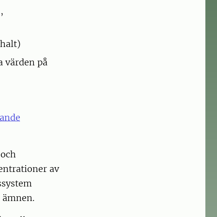
,
halt)
a värden på
gande
 och
ntrationer av
gssystem
a ämnen.