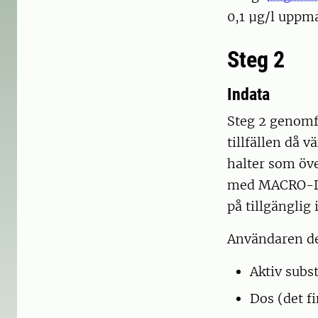
0,1 µg/l uppma
Steg 2
Indata
Steg 2 genomfö
tillfällen då 
halter som öve
med MACRO-DB 
på tillgängli
Användaren def
Aktiv subs
Dos (det f