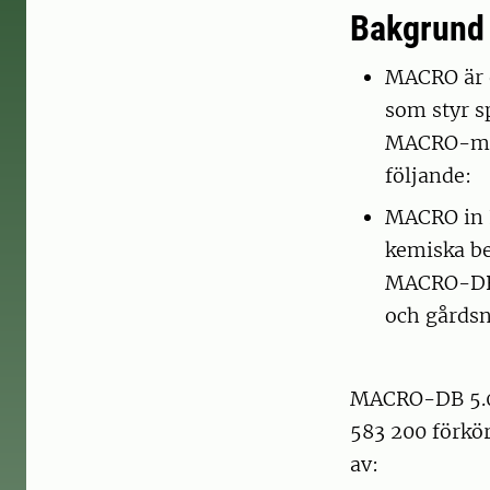
Bakgrund
MACRO är 
som styr s
MACRO-mode
följande:
MACRO in 
kemiska b
MACRO-DB s
och gårdsn
MACRO-DB 5.0
583 200 förkö
av: