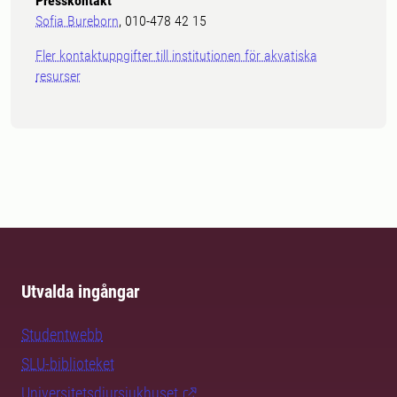
Presskontakt
Sofia Bureborn
, 010-478 42 15
Fler kontaktuppgifter till institutionen för akvatiska
resurser
Utvalda ingångar
Studentwebb
SLU-biblioteket
Universitetsdjursjukhuset