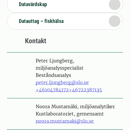
Datavärdskap
Datauttag – fiskhälsa
Kontakt
Person
Peter Ljungberg,
miljöanalysspecialist
Beståndsanalys
peter.ljungberg@slu.se
+46104784172
+46722387135
Person
Noora Mustamäki, miljöanalytiker
Kustlaboratoriet, gemensamt
noora.mustamaki@slu.se