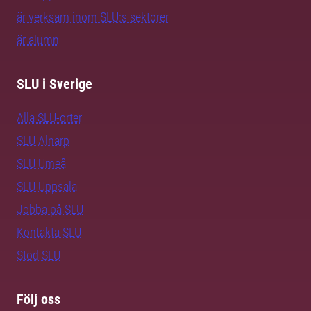
är verksam inom SLU:s sektorer
är alumn
SLU i Sverige
Alla SLU-orter
SLU Alnarp
SLU Umeå
SLU Uppsala
Jobba på SLU
Kontakta SLU
Stöd SLU
Följ oss