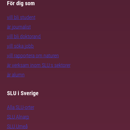
För dig som
vill bli student
är journalist
vill bli doktorand
vill söka jobb
vill rapportera om naturen
är verksam inom SLU:s sektorer
är alumn
SLU i Sverige
Alla SLU-orter
SLU Alnarp
SLU Umeå