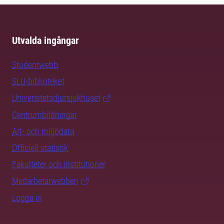
Utvalda ingångar
Studentwebb
SLU-biblioteket
Universitetsdjursjukhuset
Centrumbildningar
Art- och miljödata
Officiell statistik
Fakulteter och institutioner
Medarbetarwebben
Logga in