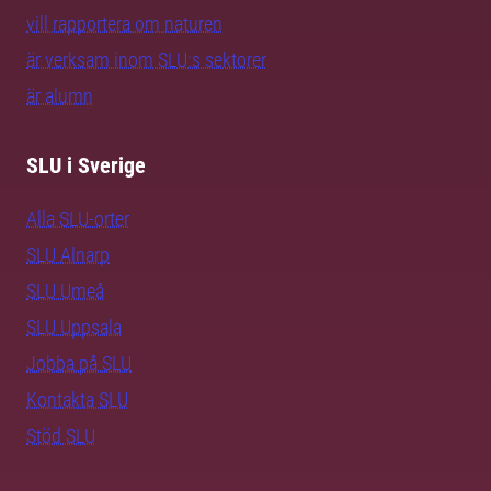
vill rapportera om naturen
är verksam inom SLU:s sektorer
är alumn
SLU i Sverige
Alla SLU-orter
SLU Alnarp
SLU Umeå
SLU Uppsala
Jobba på SLU
Kontakta SLU
Stöd SLU