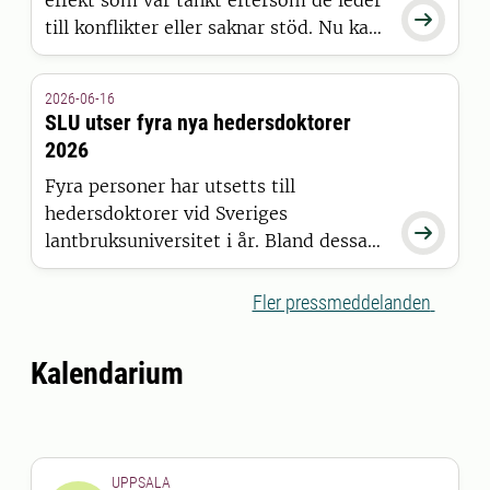
effekt som var tänkt eftersom de leder

till konflikter eller saknar stöd. Nu kan
SLU-forskaren Guillaume Chapron tack
vare forskningsanslag på 27 miljoner
2026-06-16
kronor utveckla en metod för att
SLU utser fyra nya hedersdoktorer
stresstesta naturvårdspolitik innan den
2026
används i verkligheten.
Fyra personer har utsetts till
hedersdoktorer vid Sveriges

lantbruksuniversitet i år. Bland dessa
finns en stjärnkock, en renskötare samt
experter på familjeskogsbruk och
Fler pressmeddelanden
Östersjöns miljöfrågor.
Kalendarium
UPPSALA