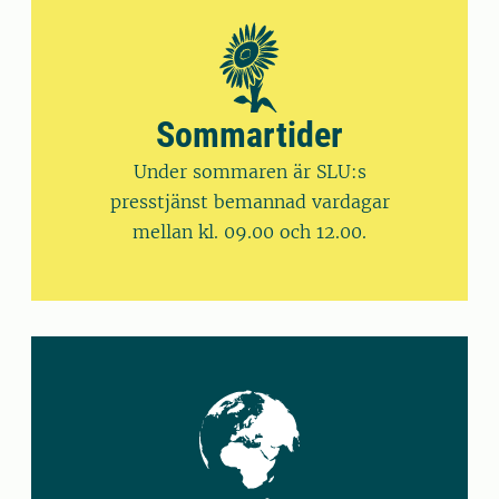
Sommartider
Under sommaren är SLU:s
presstjänst bemannad vardagar
mellan kl. 09.00 och 12.00.