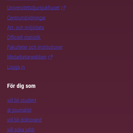
Universitetsdjursjukhuset
Centrumbildningar
Art- och miljödata
Officiell statistik
Fakulteter och institutioner
Medarbetarwebben
Logga in
För dig som
vill bli student
är journalist
vill bli doktorand
vill söka jobb