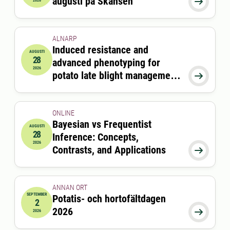
augusti på Skansen

2026
ALNARP
Induced resistance and
AUGUSTI
28
advanced phenotyping for
2026-08-28 13:00:00
2026
potato late blight management

in future climates
ONLINE
Bayesian vs Frequentist
AUGUSTI
28
Inference: Concepts,
2026-08-28 13:00:00
till
2026-08-28 14:00:00
2026
Contrasts, and Applications

ANNAN ORT
SEPTEMBER
Potatis- och hortofältdagen
2
2026-09-02 09:00:00
till
2026-09-02 16:00:00
2026

2026