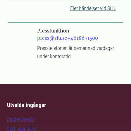
Fler händelser vid SLU
Pressfunktion
press@slu.se
+4618671500
Presstelefonen är bemannad vardagar
under kontorstid.
Utvalda ingångar
Studentwebb
SLU-biblioteket