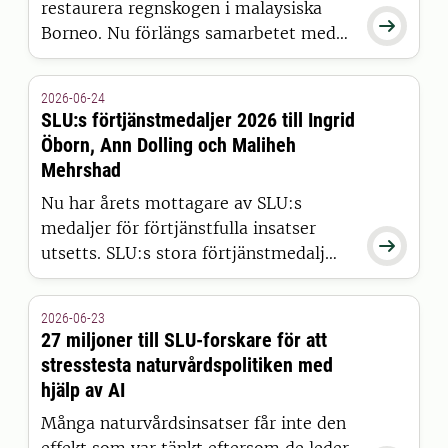
restaurera regnskogen i malaysiska

Borneo. Nu förlängs samarbetet med
finansiären IKEA i ytterligare tio år
genom lanseringen av Living
2026-06-24
Rainforest Restoration Lab med ökat
SLU:s förtjänstmedaljer 2026 till Ingrid
fokus på forskning i de hotade
Öborn, Ann Dolling och Maliheh
regnskogsområdena.
Mehrshad
Nu har årets mottagare av SLU:s
medaljer för förtjänstfulla insatser

utsetts. SLU:s stora förtjänstmedalj
tilldelas professor emeritus Ingrid
Öborn. Förtjänstmedaljen i guld
2026-06-23
tilldelas forskare Ann Dolling och
27 miljoner till SLU-forskare för att
förtjänstmedaljen i silver tilldelas
stresstesta naturvårdspolitiken med
universitetslektor Maliheh Mehrshad.
hjälp av AI
Många naturvårdsinsatser får inte den