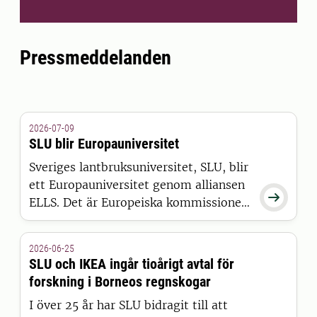
Pressmeddelanden
2026-07-09
SLU blir Europauniversitet
Sveriges lantbruksuniversitet, SLU, blir
ett Europauniversitet genom alliansen

ELLS. Det är Europeiska kommissionen
som har beslutat att bevilja alliansen
finansiering inom satsningen European
2026-06-25
Universities.
SLU och IKEA ingår tioårigt avtal för
forskning i Borneos regnskogar
I över 25 år har SLU bidragit till att