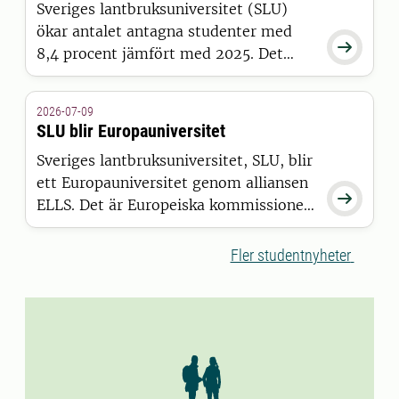
Sveriges lantbruksuniversitet (SLU)
ökar antalet antagna studenter med

8,4 procent jämfört med 2025. Det
visar siffror från Universitets- och
högskolerådets (UHR) senaste
2026-07-09
pressmeddelande, där SLU sticker ut
SLU blir Europauniversitet
positivt tillsammans med 15 andra
Sveriges lantbruksuniversitet, SLU, blir
universitet och högskolor.
ett Europauniversitet genom alliansen

ELLS. Det är Europeiska kommissionen
som har beslutat att bevilja alliansen
finansiering inom satsningen European
Fler studentnyheter
Universities.