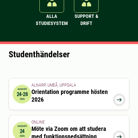
ALLA
SUPPORT &
STUDIESYSTEM
DRIFT
Studenthändelser
ALNARP, UMEÅ, UPPSALA
AUGUSTI
Orientation programme hösten
24-28
2026-08-24 00:00:00
till
2026-08-28 00:00:00
2026

2026
ONLINE
AUGUSTI
Möte via Zoom om att studera
24
2026-08-24 15:00:00
till
2026-08-24 16:00:00
med funktionsnedsättning

2026