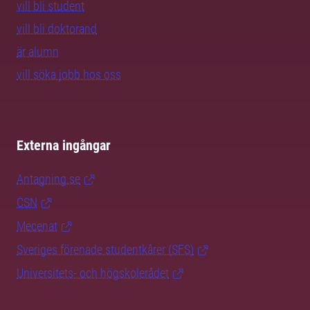
vill bli student
vill bli doktorand
är alumn
vill söka jobb hos oss
Externa ingångar
Antagning.se
CSN
Mecenat
Sveriges förenade studentkårer (SFS)
Universitets- och högskolerådet