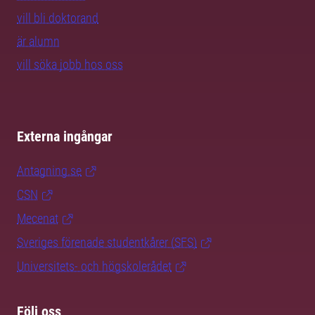
vill bli doktorand
är alumn
vill söka jobb hos oss
Externa ingångar
Antagning.se
CSN
Mecenat
Sveriges förenade studentkårer (SFS)
Universitets- och högskolerådet
Följ oss