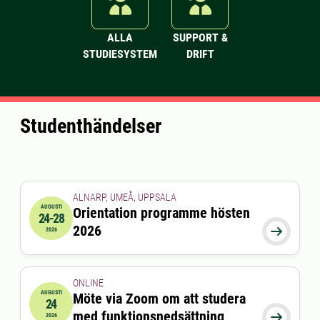
ALLA
SUPPORT &
STUDIESYSTEM
DRIFT
Studenthändelser
ALNARP, UMEÅ, UPPSALA
AUGUSTI
Orientation programme hösten
24-28
2026-08-24 00:00:00
till
2026-08-28 00:00:00
2026

2026
ONLINE
AUGUSTI
Möte via Zoom om att studera
24
2026-08-24 15:00:00
till
2026-08-24 16:00:00
med funktionsnedsättning

2026