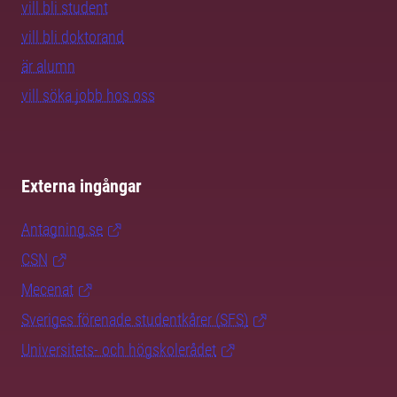
vill bli student
vill bli doktorand
är alumn
vill söka jobb hos oss
Externa ingångar
Antagning.se
CSN
Mecenat
Sveriges förenade studentkårer (SFS)
Universitets- och högskolerådet