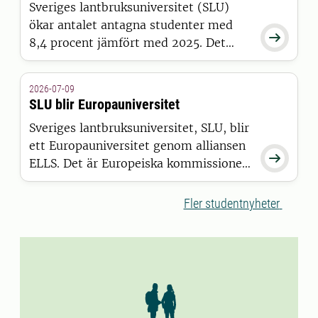
Sveriges lantbruksuniversitet (SLU)
ökar antalet antagna studenter med

8,4 procent jämfört med 2025. Det
visar siffror från Universitets- och
högskolerådets (UHR) senaste
2026-07-09
pressmeddelande, där SLU sticker ut
SLU blir Europauniversitet
positivt tillsammans med 15 andra
Sveriges lantbruksuniversitet, SLU, blir
universitet och högskolor.
ett Europauniversitet genom alliansen

ELLS. Det är Europeiska kommissionen
som har beslutat att bevilja alliansen
finansiering inom satsningen European
Fler studentnyheter
Universities.