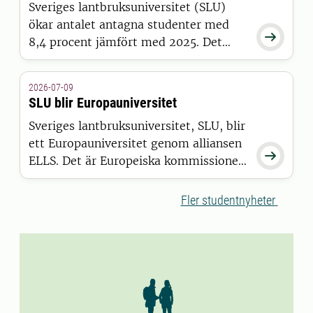
Sveriges lantbruksuniversitet (SLU)
ökar antalet antagna studenter med

8,4 procent jämfört med 2025. Det
visar siffror från Universitets- och
högskolerådets (UHR) senaste
2026-07-09
pressmeddelande, där SLU sticker ut
SLU blir Europauniversitet
positivt tillsammans med 15 andra
Sveriges lantbruksuniversitet, SLU, blir
universitet och högskolor.
ett Europauniversitet genom alliansen

ELLS. Det är Europeiska kommissionen
som har beslutat att bevilja alliansen
finansiering inom satsningen European
Fler studentnyheter
Universities.