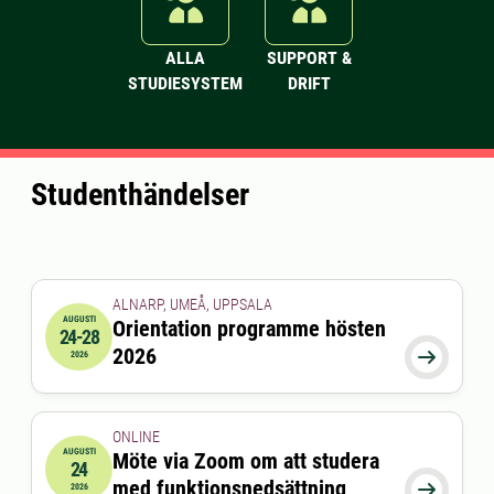
ALLA
SUPPORT &
STUDIESYSTEM
DRIFT
Studenthändelser
ALNARP, UMEÅ, UPPSALA
AUGUSTI
Orientation programme hösten
24-28
2026-08-24 00:00:00
till
2026-08-28 00:00:00
2026

2026
ONLINE
AUGUSTI
Möte via Zoom om att studera
24
2026-08-24 15:00:00
till
2026-08-24 16:00:00
med funktionsnedsättning

2026