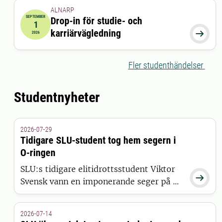
ALNARP
SEPTEMBER
Drop-in för studie- och
1
2026-09-01 12:00:00
till
2026-09-01 13:00:00
karriärvägledning

2026
Fler studenthändelser
Studentnyheter
2026-07-29
Tidigare SLU-student tog hem segern i
O-ringen
SLU:s tidigare elitidrottsstudent Viktor

Svensk vann en imponerande seger på O-
Ringen i Göteborg.
2026-07-14