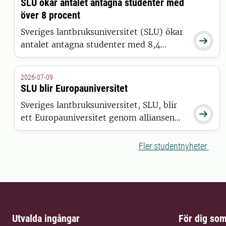
SLU ökar antalet antagna studenter med
över 8 procent
Sveriges lantbruksuniversitet (SLU) ökar

antalet antagna studenter med 8,4
procent jämfört med 2025. Det visar
siffror från Universitets- och
2026-07-09
högskolerådets (UHR) senaste
SLU blir Europauniversitet
pressmeddelande, där SLU sticker ut
Sveriges lantbruksuniversitet, SLU, blir
positivt tillsammans med 15 andra

ett Europauniversitet genom alliansen
universitet och högskolor.
ELLS. Det är Europeiska kommissionen
som har beslutat att bevilja alliansen
Fler studentnyheter
finansiering inom satsningen European
Universities.
Utvalda ingångar
För dig so