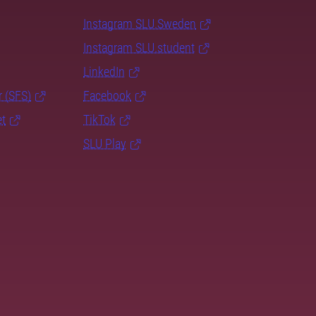
Instagram SLU.Sweden
Instagram SLU.student
LinkedIn
r (SFS)
Facebook
et
TikTok
SLU Play