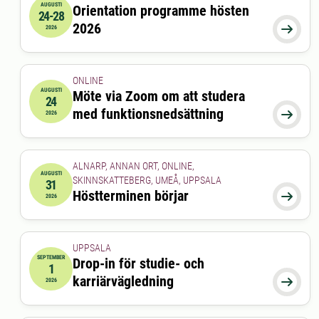
AUGUSTI
Orientation programme hösten
24-28
2026-08-24 00:00:00
till
2026-08-28 00:00:00
2026

2026
ONLINE
AUGUSTI
Möte via Zoom om att studera
24
2026-08-24 15:00:00
till
2026-08-24 16:00:00
med funktionsnedsättning

2026
ALNARP, ANNAN ORT, ONLINE,
AUGUSTI
SKINNSKATTEBERG, UMEÅ, UPPSALA
31
2026-08-31 00:00:00
Höstterminen börjar

2026
UPPSALA
SEPTEMBER
Drop-in för studie- och
1
2026-09-01 00:00:00
till
2026-09-01 00:00:00
karriärvägledning

2026