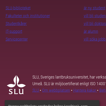
SLU-biblioteket
är ny student
Fakulteter och institutioner
vill bli studen
Studentkårer
vill bli dokto
IT-support
är alumn
Servicecenter
vill söka job
SLU, Sveriges lantbruksuniversitet, har verk
Umeå. SLU är miljöcertifierat enligt ISO 140
SLU
•
Om webbplatsen
•
Hantera kakor
•
Beh