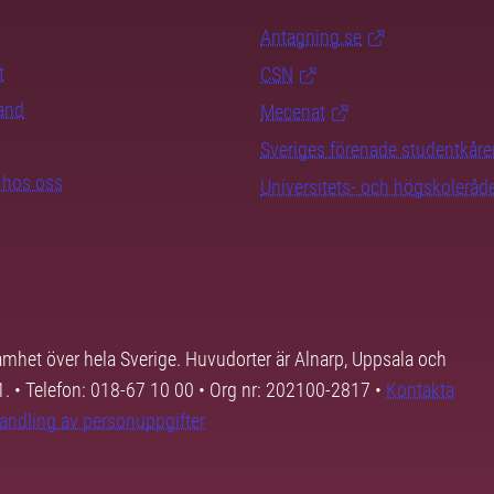
Antagning.se
t
CSN
rand
Mecenat
Sveriges förenade studentkåre
b hos oss
Universitets- och högskoleråd
samhet över hela Sverige. Huvudorter är Alnarp, Uppsala och
01. • Telefon: 018-67 10 00 • Org nr: 202100-2817 •
Kontakta
andling av personuppgifter