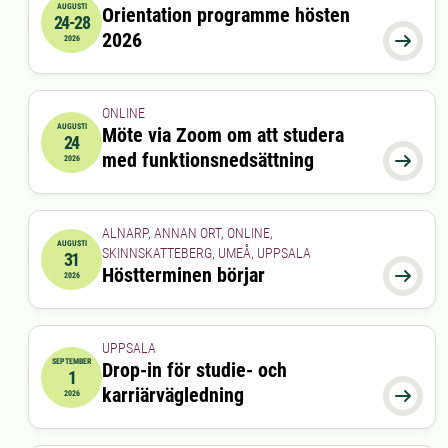
AUGUSTI
Orientation programme hösten
24-28
2026-08-24 00:00:00
till
2026-08-28 00:00:00
2026

2026
ONLINE
AUGUSTI
Möte via Zoom om att studera
24
2026-08-24 15:00:00
till
2026-08-24 16:00:00
med funktionsnedsättning

2026
ALNARP, ANNAN ORT, ONLINE,
AUGUSTI
SKINNSKATTEBERG, UMEÅ, UPPSALA
31
2026-08-31 00:00:00
Höstterminen börjar

2026
UPPSALA
SEPTEMBER
Drop-in för studie- och
1
2026-09-01 00:00:00
till
2026-09-01 00:00:00
karriärvägledning

2026