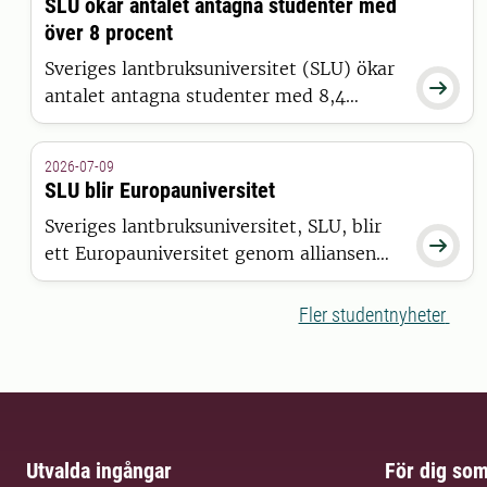
SLU ökar antalet antagna studenter med
över 8 procent
Sveriges lantbruksuniversitet (SLU) ökar

antalet antagna studenter med 8,4
procent jämfört med 2025. Det visar
siffror från Universitets- och
2026-07-09
högskolerådets (UHR) senaste
SLU blir Europauniversitet
pressmeddelande, där SLU sticker ut
Sveriges lantbruksuniversitet, SLU, blir
positivt tillsammans med 15 andra

ett Europauniversitet genom alliansen
universitet och högskolor.
ELLS. Det är Europeiska kommissionen
som har beslutat att bevilja alliansen
Fler studentnyheter
finansiering inom satsningen European
Universities.
Utvalda ingångar
För dig so