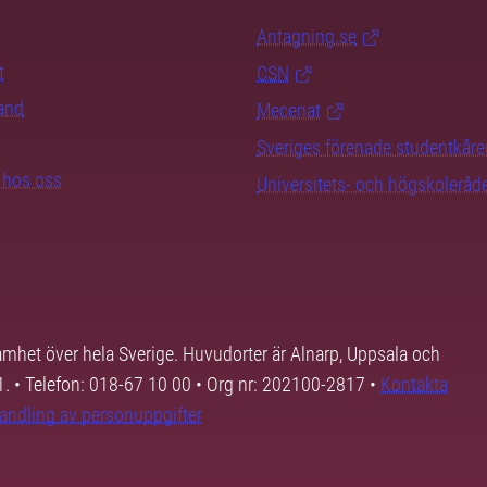
Antagning.se
t
CSN
rand
Mecenat
Sveriges förenade studentkåre
b hos oss
Universitets- och högskoleråd
samhet över hela Sverige. Huvudorter är Alnarp, Uppsala och
01. • Telefon: 018-67 10 00 • Org nr: 202100-2817 •
Kontakta
andling av personuppgifter