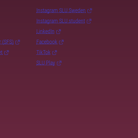
Instagram SLU.Sweden
Instagram SLU.student
LinkedIn
r (SFS)
Facebook
et
TikTok
SLU Play