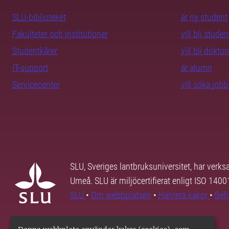
SLU-biblioteket
är ny student
Fakulteter och institutioner
vill bli studen
Studentkårer
vill bli dokto
IT-support
är alumn
Servicecenter
vill söka job
SLU, Sveriges lantbruksuniversitet, har verk
Umeå. SLU är miljöcertifierat enligt ISO 140
SLU
•
Om webbplatsen
•
Hantera kakor
•
Beh