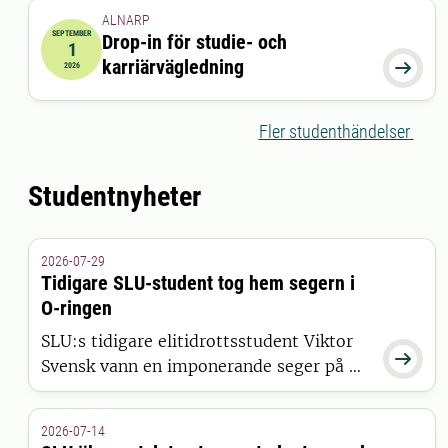
ALNARP
SEPTEMBER
Drop-in för studie- och
1
2026-09-01 12:00:00
till
2026-09-01 13:00:00
karriärvägledning

2026
Fler studenthändelser
Studentnyheter
2026-07-29
Tidigare SLU-student tog hem segern i
O-ringen
SLU:s tidigare elitidrottsstudent Viktor

Svensk vann en imponerande seger på O-
Ringen i Göteborg.
2026-07-14