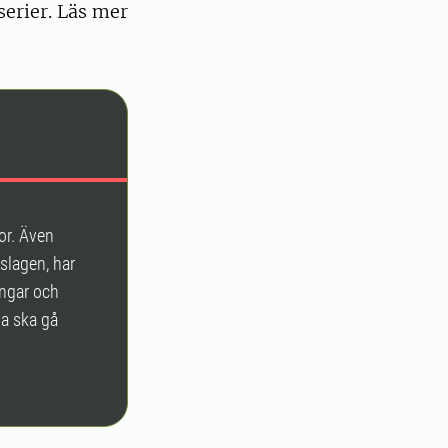
serier. Läs mer
or. Även
slagen, har
ingar och
na ska gå