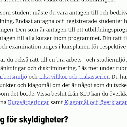
 som student måste du vara antagen till och bedriv
ning. Endast antagna och registrerade studenter ha
ningen. Den som är antagen till ett utbildningsprog
tagen till alla kurser inom programmet. Din rätt ti
ch examination anges i kursplanen för respektive 
r du också rätt till en bra arbets- och studiemiljö,
kränkningar och diskriminering. Läs mer under rub
arbetsmiljö
och
Lika villkor och trakasserier
. Du ha
nkter och klagomål om det är något som du tycker 
som det borde. Vissa beslut från SLU kan du överkl
rna
Kursvärderingar
samt
Klagomål och överklaga
g för skyldigheter?