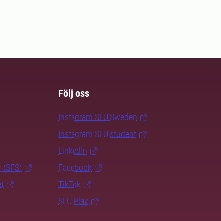
Följ oss
Instagram SLU.Sweden
Instagram SLU.student
LinkedIn
r (SFS)
Facebook
et
TikTok
SLU Play