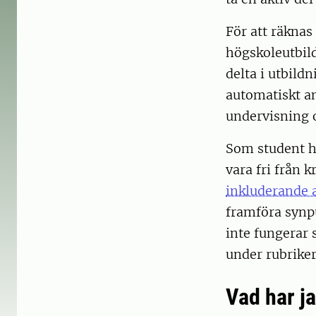
För att räknas
högskoleutbild
delta i utbild
automatiskt an
undervisning o
Som student ha
vara fri från 
inkluderande 
framföra synpu
inte fungerar 
under rubrike
Vad har ja