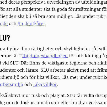
med deras perspektiv i utvecklingen av utbildninga
ör att alla studenter ska få goda förutsättningar fö
udietiden ska bli så bra som möjligt. Läs under rubr
ande
och
Studentkårer
.
LU?
r att göra dina rättigheter och skyldigheter så tyd
xempel är U
tbildningshandboken
för utbildning på
 vid SLU. Där finns de viktigaste reglerna och riktl
udenter och lärare. SLU arbetar aktivt med att frä
udiemiljö och för lika villkor. Läs mer under rubri
arbetsmiljö
och
Lika villkor
.
kså aktivt mot fusk och plagiat. SLU får vidta disci
ig om du fuskar, om du stör eller hindrar verksam