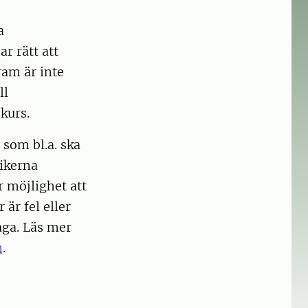
a
r rätt att
ram är inte
ll
kurs.
 som bl.a. ska
rikerna
r möjlighet att
är fel eller
aga. Läs mer
n
.