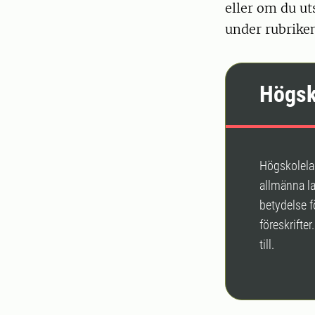
eller om du ut
under rubrik
Högsk
Högskolelag
allmänna la
betydelse f
föreskrifte
till.