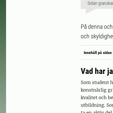
Sidan granska
På denna och 
och skyldighe
Innehåll på sidan
Vad har ja
Som student ha
konstnärlig g
kvalitet och b
utbildning. So
ta en aktiv de