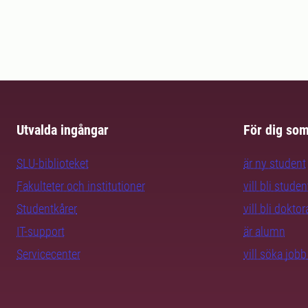
Utvalda ingångar
För dig so
SLU-biblioteket
är ny student
Fakulteter och institutioner
vill bli studen
Studentkårer
vill bli dokto
IT-support
är alumn
Servicecenter
vill söka job