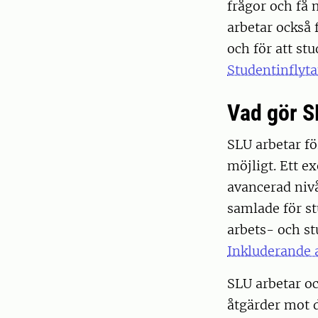
frågor och få 
arbetar också f
och för att st
Studentinflyt
Vad gör S
SLU arbetar fö
möjligt. Ett e
avancerad nivå
samlade för st
arbets- och st
Inkluderande 
SLU arbetar oc
åtgärder mot d