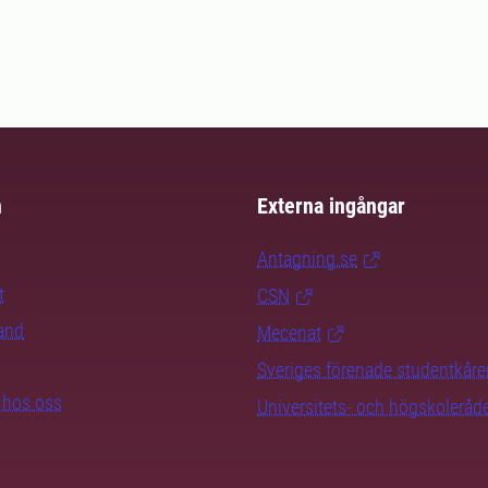
m
Externa ingångar
Antagning.se
t
CSN
rand
Mecenat
Sveriges förenade studentkåre
b hos oss
Universitets- och högskoleråd