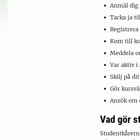
Anmäl dig 
Tacka ja ti
Registrera
Kom till ku
Meddela om
Var aktiv i
Skilj på di
Gör kursv
Ansök om
Vad gör s
Studentkårerna