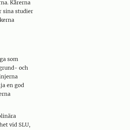
rna. Kårerna
r sina studier
ikerna
liga som
 grund- och
injerna
mja en god
kerna
plinära
het vid SLU,