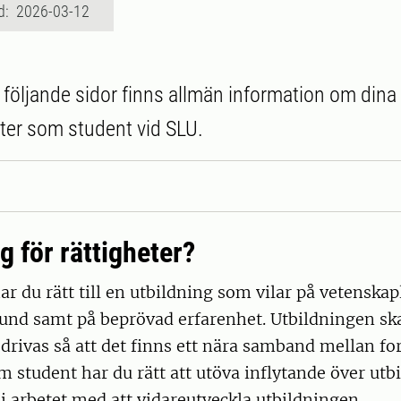
d: 2026-03-12
följande sidor finns allmän information om dina 
ter som student vid SLU.
g för rättigheter?
r du rätt till en utbildning som vilar på vetenskapl
rund samt på beprövad erfarenhet. Utbildningen sk
edrivas så att det finns ett nära samband mellan f
m student har du rätt att utöva inflytande över ut
l i arbetet med att vidareutveckla utbildningen.