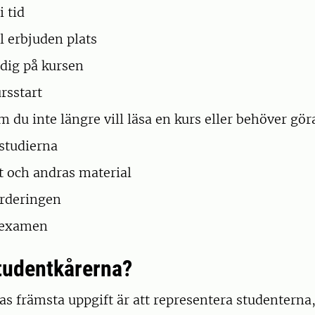
i tid
ll erbjuden plats
 dig på kursen
rsstart
 du inte längre vill läsa en kurs eller behöver gör
 studierna
tt och andras material
ärderingen
 examen
tudentkårerna?
s främsta uppgift är att representera studenterna,