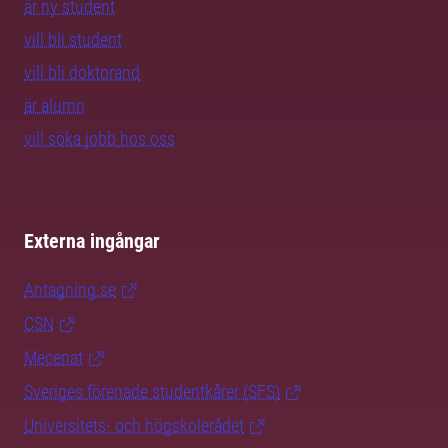
är ny student
vill bli student
vill bli doktorand
är alumn
vill söka jobb hos oss
Externa ingångar
Antagning.se
CSN
Mecenat
Sveriges förenade studentkårer (SFS)
Universitets- och högskolerådet