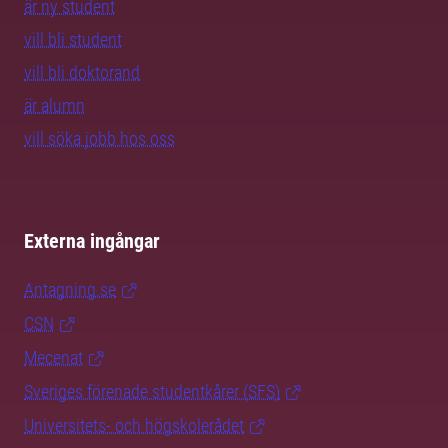
är ny student
vill bli student
vill bli doktorand
är alumn
vill söka jobb hos oss
Externa ingångar
Antagning.se
CSN
Mecenat
Sveriges förenade studentkårer (SFS)
Universitets- och högskolerådet