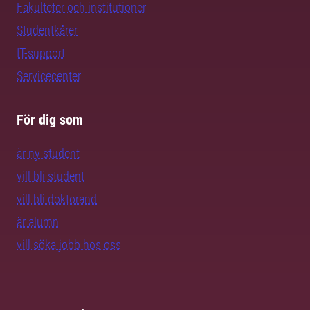
Fakulteter och institutioner
Studentkårer
IT-support
Servicecenter
För dig som
är ny student
vill bli student
vill bli doktorand
är alumn
vill söka jobb hos oss