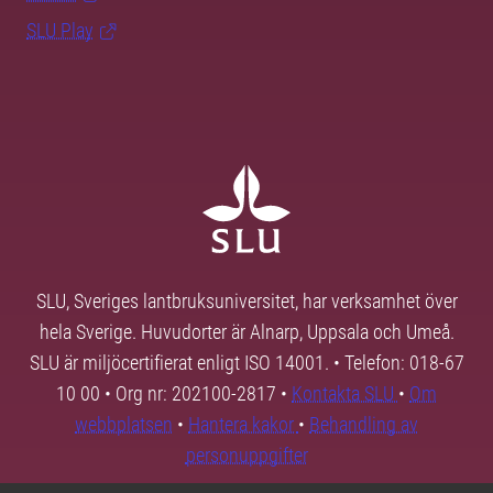
SLU Play
SLU, Sveriges lantbruksuniversitet, har verksamhet över
hela Sverige. Huvudorter är Alnarp, Uppsala och Umeå.
SLU är miljöcertifierat enligt ISO 14001. • Telefon: 018-67
10 00 • Org nr: 202100-2817 •
Kontakta SLU
•
Om
webbplatsen
•
Hantera kakor
•
Behandling av
personuppgifter