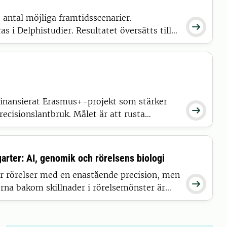
t antal möjliga framtidsscenarier.

s i Delphistudier. Resultatet översätts till
 i en svensk-norsk skogssektormodell som
ktorn samt sektorns utbyte med andra
nansierat Erasmus+-projekt som stärker

ecisionslantbruk. Målet är att rusta
r och agronomer med digital kompetens för
alieproduktion i Europa.
arter: AI, genomik och rörelsens biologi
 rörelser med en enastående precision, men

na bakom skillnader i rörelsemönster är
ådda. Detta projekt kombinerar AI, bärbara
 och evolutionsbiologi för att kartlägga hur
os hästar.