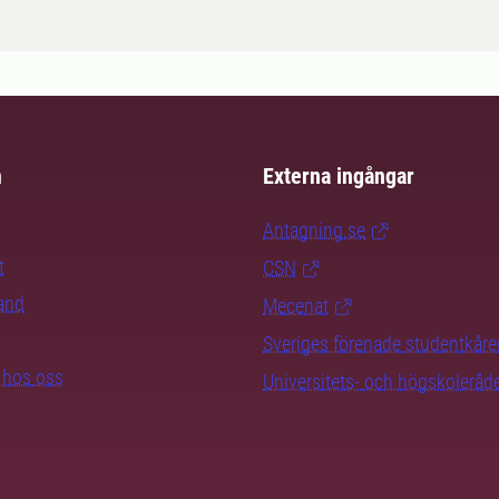
m
Externa ingångar
Antagning.se
t
CSN
rand
Mecenat
Sveriges förenade studentkåre
b hos oss
Universitets- och högskoleråd