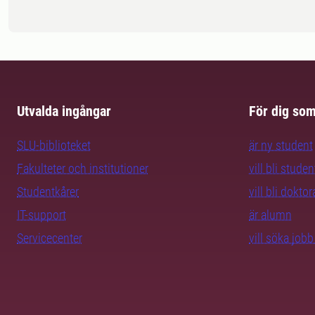
Utvalda ingångar
För dig so
SLU-biblioteket
är ny student
Fakulteter och institutioner
vill bli studen
Studentkårer
vill bli dokto
IT-support
är alumn
Servicecenter
vill söka job