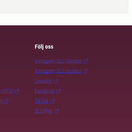
Följ oss
Instagram SLU.Sweden
Instagram SLU.student
LinkedIn
r (SFS)
Facebook
et
TikTok
SLU Play