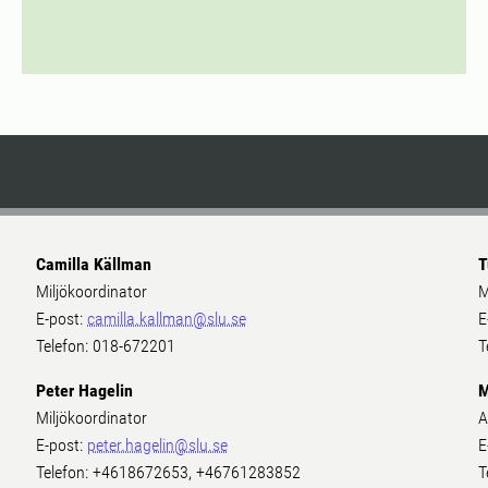
Camilla Källman
T
Miljökoordinator
M
E-post:
camilla.kallman@slu.se
E
Telefon: 018-672201
T
Peter Hagelin
M
Miljökoordinator
A
E-post:
peter.hagelin@slu.se
E
Telefon: +4618672653, +46761283852
T