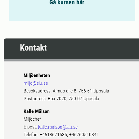
Gå kursen här
Kontakt
Miljöenheten
miljo@slu.se
Besöksadress: Almas allé 8, 756 51 Uppsala
Postadress: Box 7020, 750 07 Uppsala
Kalle Mälson
Miljöchef
E-post:
kalle.malson@slu.se
Telefon: +4618671585, +46760510341