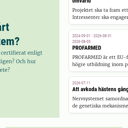
omvärld
Projektet ska ta fram et
Intressenter ska engagera
rt
kvantitativa parametrar
täcker alla delar av se
2024-09-01 - 2026-08-31
tem?
regioner.
2026-08-03
PROFARMED
ertifierat enligt
PROFARMED är ett EU-fi
ligen? Och hur
högre utbildning inom pr
ete?
lantbrukare, veterinäre
hållbar, datadriven anim
2026-07-11
Att avkoda hästens gång
Nervsystemet samordnar
de genetiska mekanismer
fortfarande dåligt först
rörelsesensorer, genomik
gener påverkar rörelse h