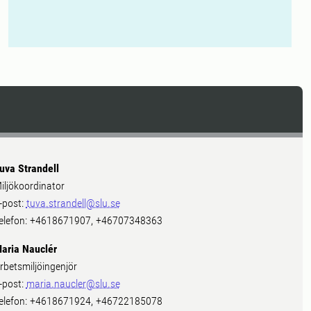
uva Strandell
iljökoordinator
-post:
tuva.strandell@slu.se
elefon: +4618671907, +46707348363
aria Nauclér
rbetsmiljöingenjör
-post:
maria.naucler@slu.se
elefon: +4618671924, +46722185078