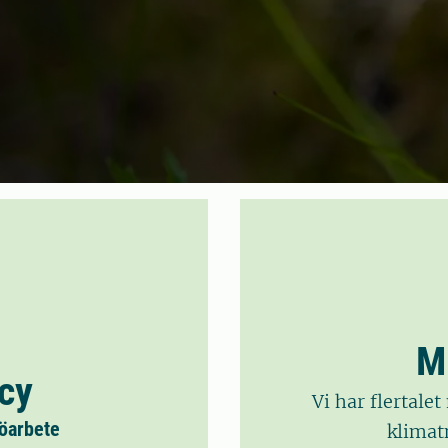
M
icy
Vi har flertale
jöarbete
klimatn