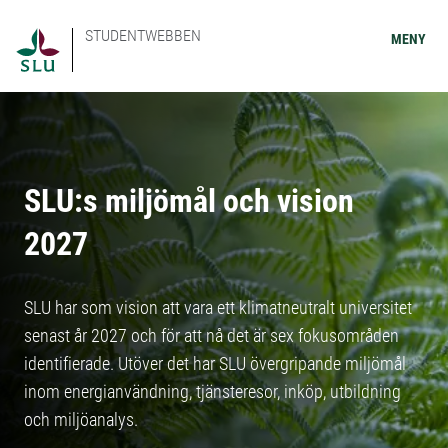
STUDENTWEBBEN
MENY
SLU:s miljömål och vision
2027
SLU har som vision att vara ett klimatneutralt universitet
senast år 2027 och för att nå det är sex fokusområden
identifierade. Utöver det har SLU övergripande miljömål
inom energianvändning, tjänsteresor, inköp, utbildning
och miljöanalys.