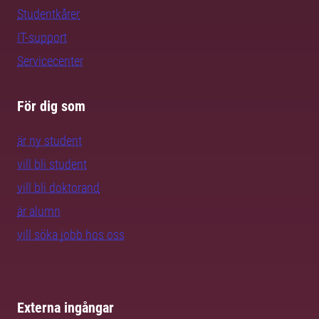
Studentkårer
IT-support
Servicecenter
För dig som
är ny student
vill bli student
vill bli doktorand
är alumn
vill söka jobb hos oss
Externa ingångar