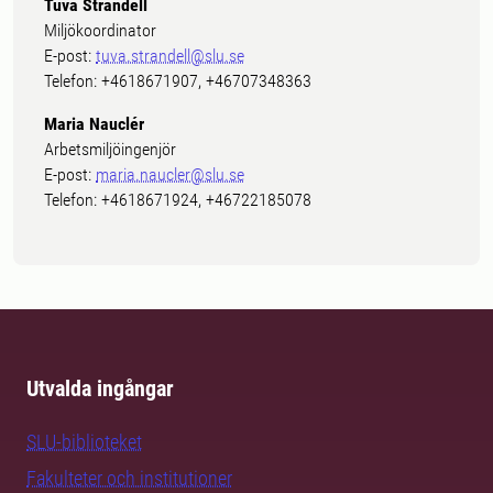
Tuva Strandell
Miljökoordinator
E-post:
tuva.strandell@slu.se
Telefon: +4618671907, +46707348363
Maria Nauclér
Arbetsmiljöingenjör
E-post:
maria.naucler@slu.se
Telefon: +4618671924, +46722185078
Utvalda ingångar
SLU-biblioteket
Fakulteter och institutioner