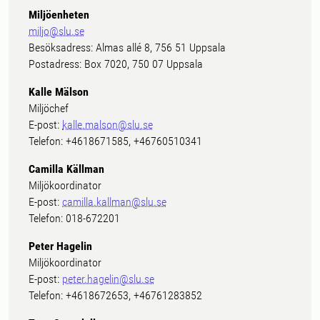
Miljöenheten
miljo@slu.se
Besöksadress: Almas allé 8, 756 51 Uppsala
Postadress: Box 7020, 750 07 Uppsala
Kalle Mälson
Miljöchef
E-post:
kalle.malson@slu.se
Telefon: +4618671585, +46760510341
Camilla Källman
Miljökoordinator
E-post:
camilla.kallman@slu.se
Telefon: 018-672201
Peter Hagelin
Miljökoordinator
E-post:
peter.hagelin@slu.se
Telefon: +4618672653, +46761283852