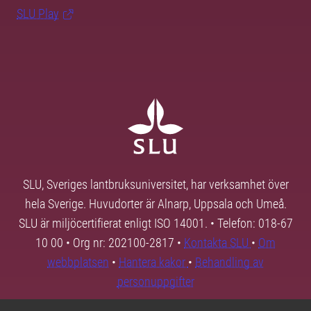
SLU Play
SLU, Sveriges lantbruksuniversitet, har verksamhet över
hela Sverige. Huvudorter är Alnarp, Uppsala och Umeå.
SLU är miljöcertifierat enligt ISO 14001. • Telefon: 018-67
10 00 • Org nr: 202100-2817 •
Kontakta SLU
•
Om
webbplatsen
•
Hantera kakor
•
Behandling av
personuppgifter