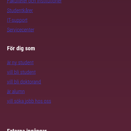
Fakulteter och institutioner
Studentkårer
IT-support
Servicecenter
För dig som
är ny student
vill bli student
vill bli doktorand
är alumn
vill söka jobb hos oss