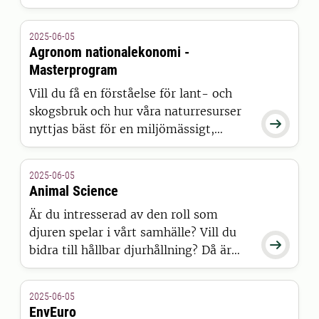
livsmedelssystemets förutsättningar
kan vi utveckla bättre strategier för
2025-06-05
växtproduktionen. Programmet ger
Agronom nationalekonomi -
bredd och spetskompetens som
Masterprogram
samhället behöver för att utveckla
Vill du få en förståelse för lant- och
innovativa odlingssystem.
skogsbruk och hur våra naturresurser

nyttjas bäst för en miljömässigt,
socialt och ekonomiskt hållbar
livsmedelsproduktion? Då är
2025-06-05
masterprogrammet Agronom –
Animal Science
nationalekonomi något för dig.
Är du intresserad av den roll som
djuren spelar i vårt samhälle? Vill du

bidra till hållbar djurhållning? Då är
det här rätt program för dig.
2025-06-05
EnvEuro