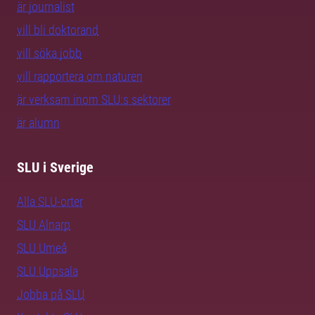
är journalist
vill bli doktorand
vill söka jobb
vill rapportera om naturen
är verksam inom SLU:s sektorer
är alumn
SLU i Sverige
Alla SLU-orter
SLU Alnarp
SLU Umeå
SLU Uppsala
Jobba på SLU