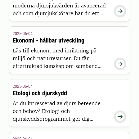
moderna djursjukvården är avancerad
lantbruksuniversitet.

och som djursjukskötare har du ett
ansvarsfullt arbete. Du utför
omvårdnaden av djuren och håller
2025-06-04
kontakten med djurägarna, så yrket
Ekonomi - hållbar utveckling
kräver inte bara känsla för djur utan
Läs till ekonom med inriktning på
också god kommunikation med
miljö och naturresurser. Du får
människor.

eftertraktad kunskap om samband
mellan näringsliv, samhälle och miljö
och kan göra insatser för hållbarhet
2025-06-04
och livskvalitet.
Etologi och djurskydd
Är du intresserad av djurs beteende
och behov? Etologi och

djurskyddsprogrammet ger dig
kompetens att arbeta med djur,
djurhållning och människor. Du får