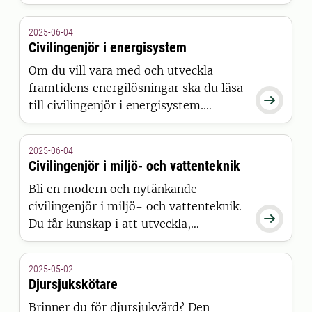
teknik och innovation. På
civilingenjörsprogrammet i
2025-06-04
bioresurssystem kombineras
Civilingenjör i energisystem
ingenjörskonst med verkliga
Om du vill vara med och utveckla
utmaningar inom skog, jordbruk,
framtidens energilösningar ska du läsa
klimat och teknik. Här får du en unik

till civilingenjör i energisystem.
utbildning med teknisk kompetens,
Programmet är ett unikt samarbete
förankring i de gröna näringarna och
mellan Uppsala universitet och
hög efterfrågan på arbetsmarknaden.
2025-06-04
Sveriges lantbruksuniversitet. Du får
Civilingenjör i miljö- och vattenteknik
kunskaper i långsiktig hållbar
Bli en modern och nytänkande
energiteknik så att du kan bidra
civilingenjör i miljö- och vattenteknik.
nationellt och internationellt.

Du får kunskap i att utveckla,
kvantitativt bedöma och använda
helhetslösningar som kan minimera
2025-05-02
belastningen på miljön. Programmet är
Djursjukskötare
ett unikt samarbete mellan Uppsala
Brinner du för djursjukvård? Den
universitet och Sveriges