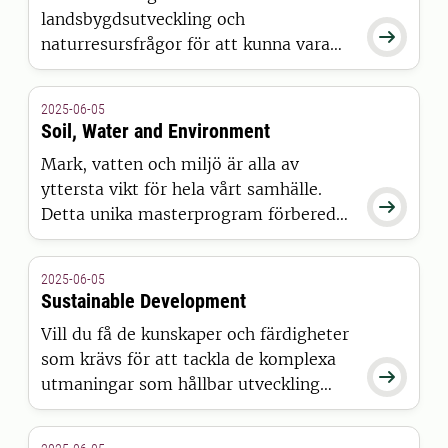
landsbygdsutveckling och

naturresursfrågor för att kunna vara
med och påverka
klimatförändringarna? Då är det här
2025-06-05
rätt program för dig!
Soil, Water and Environment
Mark, vatten och miljö är alla av
yttersta vikt för hela vårt samhälle.

Detta unika masterprogram förbereder
dig för en framtida karriär som mark-
och vattenexpert.
2025-06-05
Sustainable Development
Vill du få de kunskaper och färdigheter
som krävs för att tackla de komplexa

utmaningar som hållbar utveckling
står inför? Då är det här programmet
perfekt för dig!