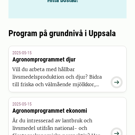
Hitta bostad!
Program på grundnivå i Uppsala
2025-05-15
Agronomprogrammet djur
Vill du arbeta med hållbar
livsmedelsproduktion och djur? Bidra

till friska och välmående mjölkkor,
hållbar äggproduktion eller
klimatanpassad fiskodling till vår
2025-05-15
svenska matförsörjning? Då är
Agronomprogrammet ekonomi
djuragronom något för dig.
Är du intresserad av lantbruk och
livsmedel utifrån national- och
