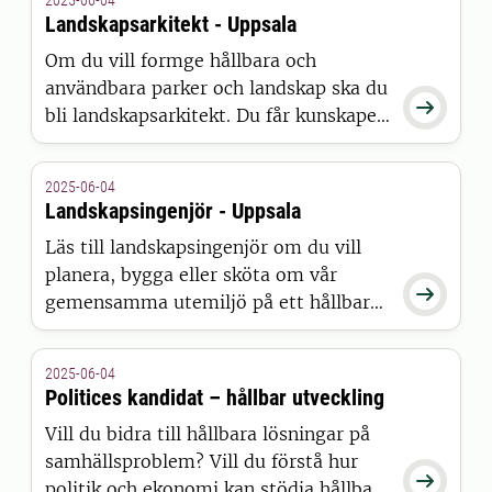
2025-06-04
kunskaper för att kunna arbeta för
Landskapsarkitekt - Uppsala
djurens bästa.
Om du vill formge hållbara och
användbara parker och landskap ska du

bli landskapsarkitekt. Du får kunskaper
som ger dig en nyckelroll i
utformningen av framtidens samhälle.
2025-06-04
Landskapsingenjör - Uppsala
Läs till landskapsingenjör om du vill
planera, bygga eller sköta om vår

gemensamma utemiljö på ett hållbart
sätt. Du behövs för att leda byggandet
av framtidens parker, stadsrum,
2025-06-04
bostadsmiljöer, kyrkogårdar och
Politices kandidat – hållbar utveckling
lekmiljöer.
Vill du bidra till hållbara lösningar på
samhällsproblem? Vill du förstå hur

politik och ekonomi kan stödja hållbar