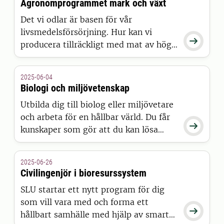
Agronomprogrammet mark och växt
Det vi odlar är basen för vår
livsmedelsförsörjning. Hur kan vi

producera tillräckligt med mat av hög
kvalitet men samtidigt ta hänsyn till
lönsamhet och omgivande miljö? Som
2025-06-04
mark- och växtagronom har du
Biologi och miljövetenskap
eftertraktad kompetens som behövs
Utbilda dig till biolog eller miljövetare
för att utveckla framtidens hållbara
och arbeta för en hållbar värld. Du får
odlingssystem.

kunskaper som gör att du kan lösa
angelägna miljöproblem och bidra till
att bevara en biologisk mångfald.
2025-06-26
Civilingenjör i bioresurssystem
SLU startar ett nytt program för dig
som vill vara med och forma ett

hållbart samhälle med hjälp av smart