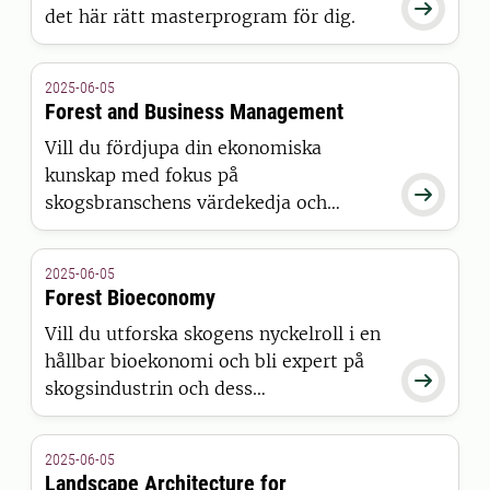

det här rätt masterprogram för dig.
2025-06-05
Forest and Business Management
Vill du fördjupa din ekonomiska
kunskap med fokus på

skogsbranschens värdekedja och
hållbarhet samtidigt som du utforskar
skogens roll och bli en nyckelspelare i
2025-06-05
en hållbar framtid? Då är det här rätt
Forest Bioeconomy
program för dig.
Vill du utforska skogens nyckelroll i en
hållbar bioekonomi och bli expert på

skogsindustrin och dess
hållbarhetspotential? Och dessutom ha
möjlighet att ta en jägmästarexamen?
2025-06-05
Då är det här rätt program för dig.
Landscape Architecture for