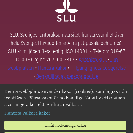
SLU, Sveriges lantbruksuniversitet, har verksamhet över
hela Sverige. Huvudorter är Alnarp, Uppsala och Umeå.
SLU är miljöcertifierat enligt ISO 14001. • Telefon: 018-67
10 00 • Org nr: 202100-2817 •
Kontakta SLU
•
Om
webbplatsen
•
Hantera kakor
•
Tillgänglighetsredogörelse
•
Behandling av personuppgifter
Denna webbplats använder kakor (cookies), som lagras i din
webbläsare. Vissa kakor är nödvändiga för att webbplatsen
ska fungera korrekt. Andra är valbara.
Hantera valbara kakor
Tillåt nödvändiga kakor