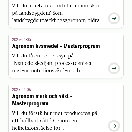
Vill du arbeta med och för människor
på landsbygden? Som

landsbygdsutvecklingsagronom bidrar
du till en hållbar utveckling av våra
samhällen, naturresurser och lantbruk.
2025-06-05
Agronom livsmedel - Masterprogram
Vill du få en helhetssyn på
livsmedelskedjan, processtekniker,

matens nutritionsvärden och
livsmedelslagstiftningen? Vilka etiska
och ekonomiska aspekter finns i en
2025-06-05
hållbar livsmedelsproduktion? Läs en
Agronom mark och växt -
master i livsmedelsvetenskap och bidra
Masterprogram
till framtidens livsmedelsförsörjning!
Vill du förstå hur mat produceras på
ett hållbart sätt? Genom en

helhetsförståelse för