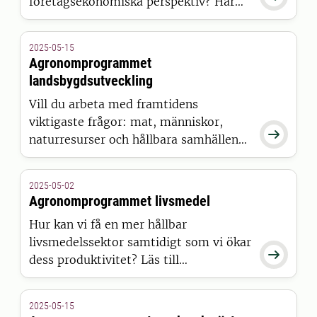
företagsekonomiska perspektiv? Har
du ett stort samhällsintresse? Här får
du en ekonomutbildning med fokus på
2025-05-15
lantbruk, naturresurser och
Agronomprogrammet
livsmedelskedjan.
landsbygdsutveckling
Vill du arbeta med framtidens
viktigaste frågor: mat, människor,

naturresurser och hållbara samhällen?
Agronomprogrammet
landsbygdsutveckling vänder sig till
2025-05-02
dig som vill göra skillnad inom de
Agronomprogrammet livsmedel
gröna näringarna, lokal utveckling och
Hur kan vi få en mer hållbar
levande landsbygder – i Sverige och
livsmedelssektor samtidigt som vi ökar
internationellt. Programmet utgår från

dess produktivitet? Läs till
en enkel men avgörande insikt: Om
livsmedelsagronom och
landsbygden inte fungerar, fungerar
påverka framtidens
ingenting.
2025-05-15
livsmedelsförsörjning.