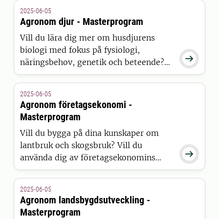
2025-06-05
Agronom djur - Masterprogram
Vill du lära dig mer om husdjurens
biologi med fokus på fysiologi,

näringsbehov, genetik och beteende?
Vill du dessutom få god kännedom om
samhällets och branschens regelverk
2025-06-05
för djurhållning och
Agronom företagsekonomi -
livsmedelsproduktion? Då är
Masterprogram
masterprogrammet Agronom djur
Vill du bygga på dina kunskaper om
något för dig.
lantbruk och skogsbruk? Vill du

använda dig av företagsekonomins
teorier och verktyg för att analysera
lantbrukets och livsmedelssektorns
2025-06-05
produktion och konsumtion? Då är
Agronom landsbygdsutveckling -
masterprogrammet Agronom –
Masterprogram
företagsekonomi något för dig.