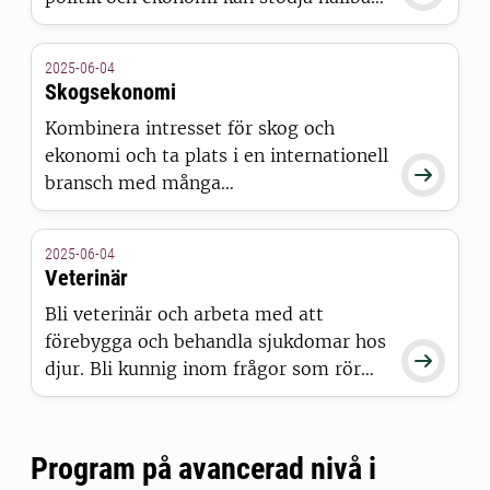
utveckling? Då är politices kandidat
rätt utbildning för dig.
2025-06-04
Skogsekonomi
Kombinera intresset för skog och
ekonomi och ta plats i en internationell

bransch med många
karriärmöjligheter.
Skogsekonomiprogrammet ger dig
2025-06-04
bredden och verktygen för att förstå
Veterinär
hela värdekedjan – från skog till
Bli veterinär och arbeta med att
konsument. Din kompetens inom
förebygga och behandla sjukdomar hos
skogsekonomi är användbar i hela

djur. Bli kunnig inom frågor som rör
skogsbranschen.
djurhälsa, djur- och smittskydd och
hållbar tillgång till säkra livsmedel.
Program på avancerad nivå i