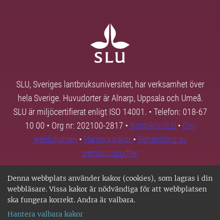
SLU, Sveriges lantbruksuniversitet, har verksamhet över
hela Sverige. Huvudorter är Alnarp, Uppsala och Umeå.
SLU är miljöcertifierat enligt ISO 14001. • Telefon: 018-67
10 00 • Org nr: 202100-2817 •
Kontakta SLU
•
Om
webbplatsen
•
Hantera kakor
•
Behandling av
personuppgifter
Denna webbplats använder kakor (cookies), som lagras i din
webbläsare. Vissa kakor är nödvändiga för att webbplatsen
ska fungera korrekt. Andra är valbara.
Hantera valbara kakor