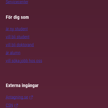
Servicecenter
För dig som
är ny student
vill bli student
vill bli doktorand
är alumn
vill söka jobb hos oss
Externa ingångar
Antagning.se
CSN