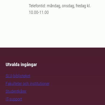
Telefontid: måndag, onsdag, fredag kl.
10.00-11.00
Utvalda ingångar
SLU-biblioteket
Fakulteter och institutioner
Studentkårer
IT-support