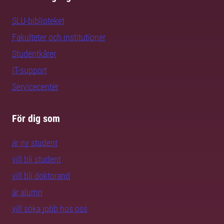
SLU-biblioteket
Fakulteter och institutioner
Studentkårer
IT-support
Servicecenter
För dig som
är ny student
vill bli student
vill bli doktorand
är alumn
vill söka jobb hos oss