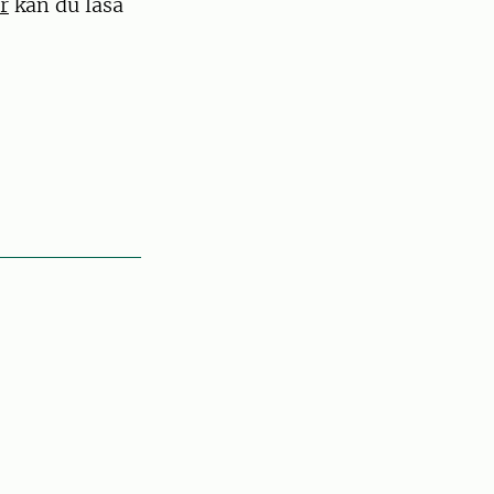
r
kan du läsa
.