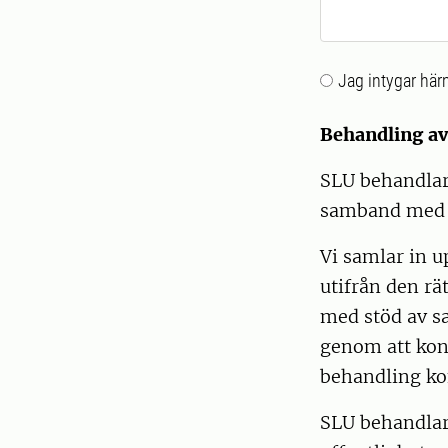
Jag intygar härm
Behandling a
SLU behandlar
samband med a
Vi samlar in u
utifrån den rä
med stöd av sa
genom att ko
behandling k
SLU behandlar 