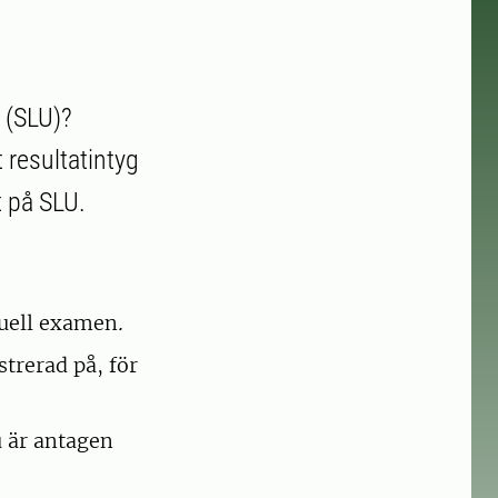
t (SLU)?
 resultatintyg
t på SLU.
tuell examen
.
istrerad på, för
u är antagen