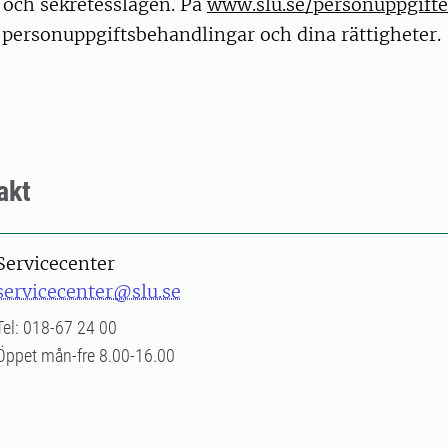
 och sekretesslagen. På
www.slu.se/personuppgifte
personuppgiftsbehandlingar och dina rättigheter
akt
Servicecenter
servicecenter@slu.se
Tel: 018-67 24 00
Öppet mån-fre 8.00-16.00