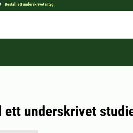
g
Beställ ett underskrivet intyg
l ett underskrivet studi