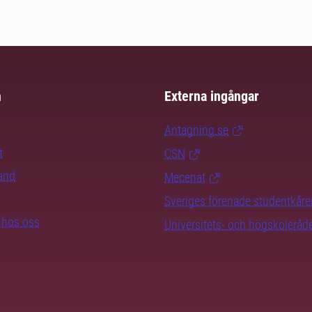
m
Externa ingångar
Antagning.se
t
CSN
rand
Mecenat
Sveriges förenade studentkåre
b hos oss
Universitets- och högskoleråd