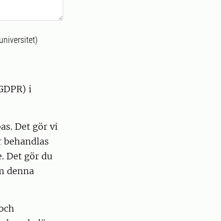
universitet)
GDPR) i
as. Det gör vi
r behandlas
e. Det gör du
om denna
 och