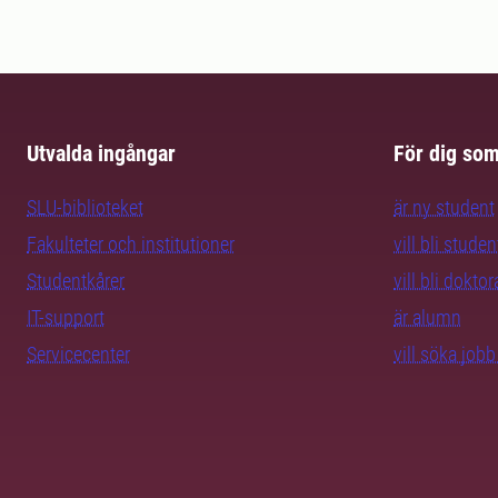
Utvalda ingångar
För dig so
SLU-biblioteket
är ny student
Fakulteter och institutioner
vill bli studen
Studentkårer
vill bli dokto
IT-support
är alumn
Servicecenter
vill söka job