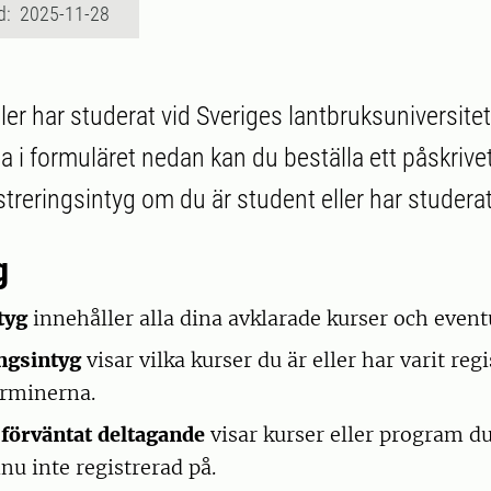
d: 2025-11-28
ler har studerat vid Sveriges lantbruksuniversite
a i formuläret nedan kan du beställa ett påskrivet
streringsintyg om du är student eller har studera
g
tyg
innehåller alla dina avklarade kurser och even
ingsintyg
visar vilka kurser du är eller har varit reg
erminerna.
 förväntat deltagande
visar kurser eller program d
nu inte registrerad på.