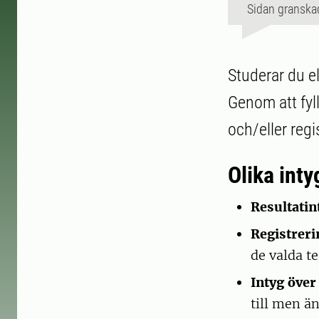
Sidan granska
Studerar du el
Genom att fyll
och/eller regi
Olika inty
Resultatin
Registrer
de valda t
Intyg över
till men än