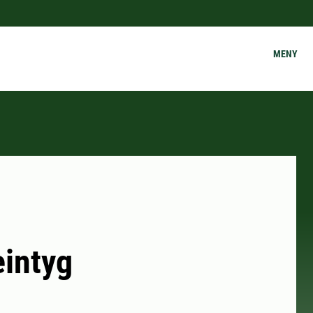
MENY
eintyg