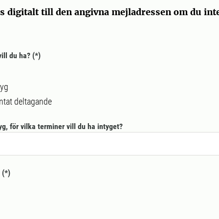
s digitalt till den angivna mejladressen om du int
.
vill du ha?
tyg
äntat deltagande
g, för vilka terminer vill du ha intyget?