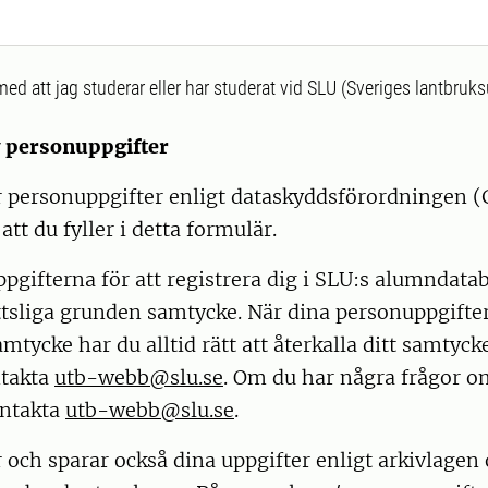
ed att jag studerar eller har studerat vid SLU (Sveriges lantbruks
v personuppgifter
 personuppgifter enligt dataskyddsförordningen (
tt du fyller i detta formulär.
ppgifterna för att registrera dig i SLU:s alumndatab
ttsliga grunden samtycke. När dina personuppgifte
mtycke har du alltid rätt att återkalla ditt samtyck
ntakta
utb-webb@slu.se
. Om du har några frågor 
ontakta
utb-webb@slu.se
.
och sparar också dina uppgifter enligt arkivlagen