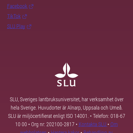
Facebook
TikTok
SLU Play
SLU, Sveriges lantbruksuniversitet, har verksamhet över
hela Sverige. Huvudorter är Alnarp, Uppsala och Umeå.
SLU är miljöcertifierat enligt ISO 14001. • Telefon: 018-67
10 00 • Org nr: 202100-2817 •
Kontakta SLU
•
Om
webbplatsen
•
Hantera kakor
•
Behandling av