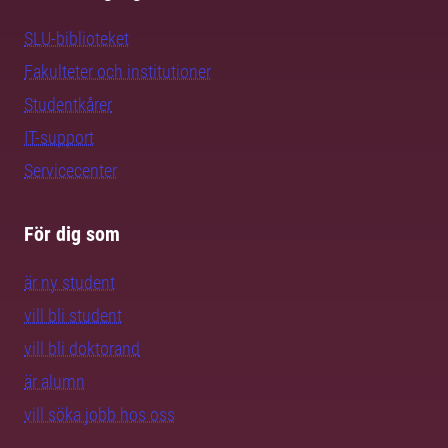
SLU-biblioteket
Fakulteter och institutioner
Studentkårer
IT-support
Servicecenter
För dig som
är ny student
vill bli student
vill bli doktorand
är alumn
vill söka jobb hos oss