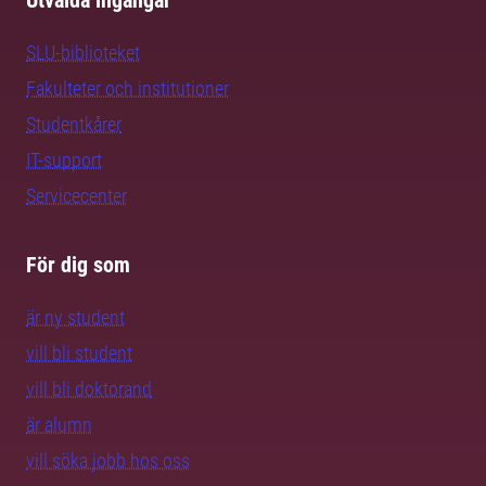
Utvalda ingångar
SLU-biblioteket
Fakulteter och institutioner
Studentkårer
IT-support
Servicecenter
För dig som
är ny student
vill bli student
vill bli doktorand
är alumn
vill söka jobb hos oss