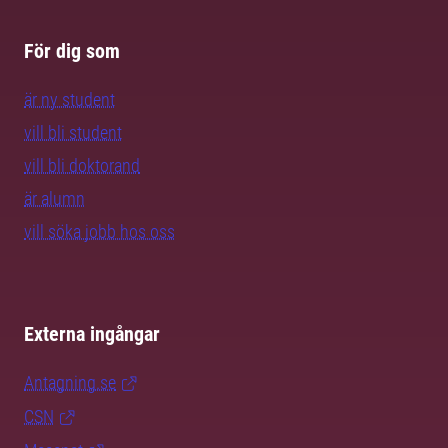
För dig som
är ny student
vill bli student
vill bli doktorand
är alumn
vill söka jobb hos oss
Externa ingångar
Antagning.se
CSN