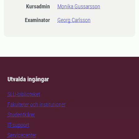
Kursadmin
Monika Gussarsson
Examinator
Georg Carlsson
Utvalda ingångar
SLU-biblioteket
Fakulteter och institutioner
Studentkårer
IT-support
Servicecenter