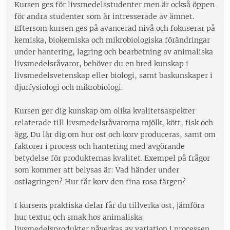
Kursen ges för livsmedelsstudenter men är också öppen
för andra studenter som är intresserade av ämnet.
Eftersom kursen ges på avancerad nivå och fokuserar på
kemiska, biokemiska och mikrobiologiska förändringar
under hantering, lagring och bearbetning av animaliska
livsmedelsråvaror, behöver du en bred kunskap i
livsmedelsvetenskap eller biologi, samt baskunskaper i
djurfysiologi och mikrobiologi.
Kursen ger dig kunskap om olika kvalitetsaspekter
relaterade till livsmedelsråvarorna mjölk, kött, fisk och
ägg. Du lär dig om hur ost och korv produceras, samt om
faktorer i process och hantering med avgörande
betydelse för produkternas kvalitet. Exempel på frågor
som kommer att belysas är: Vad händer under
ostlagringen? Hur får korv den fina rosa färgen?
I kursens praktiska delar får du tillverka ost, jämföra
hur textur och smak hos animaliska
livsmedelsprodukter påverkas av variation i processen,