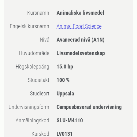
Kursnamn
Animaliska livsmedel
Engelsk kursnamn
Animal Food Science
Nivå
Avancerad nivå
(A1N)
Huvudområde
Livsmedelsvetenskap
högskolepoäng
15.0 hp
Studietakt
100 %
Studieort
Uppsala
Undervisningsform
Campusbaserad undervisning
Anmälningskod
SLU-M4110
Kurskod
LV0131