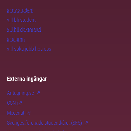
är ny student
vill bli student
vill bli doktorand
är alumn
vill söka jobb hos oss
Externa ingångar
Antagning.se
CSN
Mecenat
Sveriges förenade studentkårer (SFS)