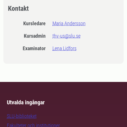
Kontakt
Kursledare
Maria Andersson
Kursadmin
thv-us@slu.se
Examinator
Lena Lidfors
Utvalda ingångar
SLU-biblioteket
Fakulteter och institutioner