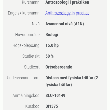
Kursnamn
Antrozoologi i praktiken
Engelsk kursnamn
Anthrozoology in practice
Nivå
Avancerad nivå
(A1N)
Huvudområde
Biologi
högskolepoäng
15.0 hp
Studietakt
50 %
Studieort
Ortsoberoende
Undervisningsform
Distans med fysiska träffar
(2
fysiska träffar)
Anmälningskod
SLU-10149
Kurskod
BI1375