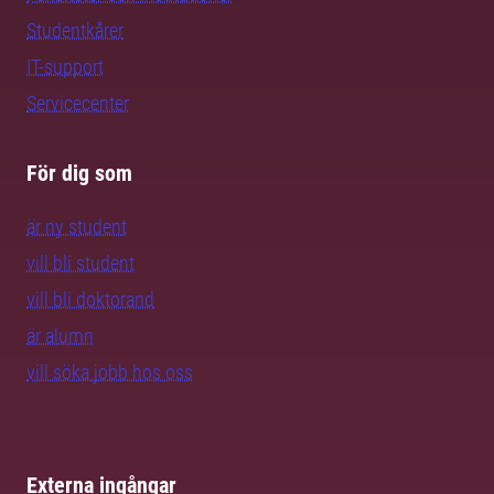
Studentkårer
IT-support
Servicecenter
För dig som
är ny student
vill bli student
vill bli doktorand
är alumn
vill söka jobb hos oss
Externa ingångar