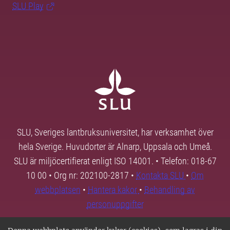
SLU Play
SLU, Sveriges lantbruksuniversitet, har verksamhet över
hela Sverige. Huvudorter är Alnarp, Uppsala och Umeå.
SLU är miljöcertifierat enligt ISO 14001. • Telefon: 018-67
10 00 • Org nr: 202100-2817 •
Kontakta SLU
•
Om
webbplatsen
•
Hantera kakor
•
Behandling av
personuppgifter