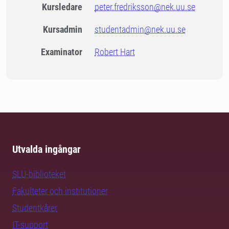
Kursledare
peter.fredriksson@nek.uu.se
Kursadmin
studentadmin@nek.uu.se
Examinator
Robert Hart
Utvalda ingångar
SLU-biblioteket
Fakulteter och institutioner
Studentkårer
IT-support