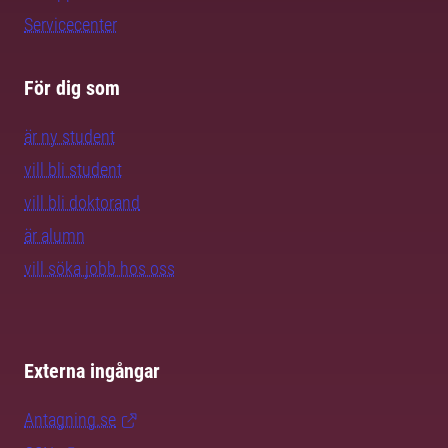
Servicecenter
För dig som
är ny student
vill bli student
vill bli doktorand
är alumn
vill söka jobb hos oss
Externa ingångar
Antagning.se