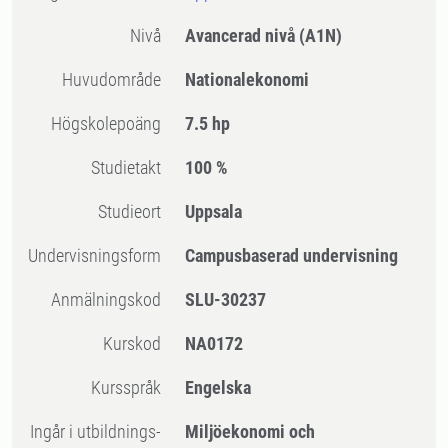
Nivå
Avancerad nivå
(A1N)
Huvudområde
Nationalekonomi
högskolepoäng
7.5 hp
Studietakt
100 %
Studieort
Uppsala
Undervisningsform
Campusbaserad undervisning
Anmälningskod
SLU-30237
Kurskod
NA0172
Kursspråk
Engelska
Ingår i utbildnings-
Miljöekonomi och