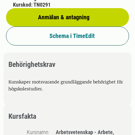
Kurskod: TN0291
Anmälan & antagning
Schema i TimeEdit
Behörighetskrav
Kunskaper motsvarande grundläggande behörighet för
högskolestudier.
Kursfakta
Kursnamn
Arbetsvetenskap - Arbete,