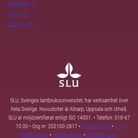
Facebook
TikTok
SLU Play
SLU, Sveriges lantbruksuniversitet, har verksamhet över
hela Sverige. Huvudorter är Alnarp, Uppsala och Umeå.
SLU är miljöcertifierat enligt ISO 14001. • Telefon: 018-67
10 00 • Org nr: 202100-2817 •
Kontakta SLU
•
Om
webbplatsen
•
Hantera kakor
•
Behandling av