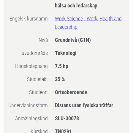
hälsa och ledarskap
Engelsk kursnamn
Work Science - Work, Health and
Leadership
Nivå
Grundnivå
(G1N)
Huvudområde
Teknologi
högskolepoäng
7.5 hp
Studietakt
25 %
Studieort
Ortsoberoende
Undervisningsform
Distans utan fysiska träffar
Anmälningskod
SLU-30078
Kurskod
TN0291