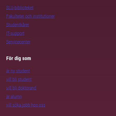
SLU-biblioteket
Fakulteter och institutioner
Studentkårer
IT-support
Servicecenter
För dig som
är ny student
vill bli student
vill bli doktorand
är alumn
vill söka jobb hos oss