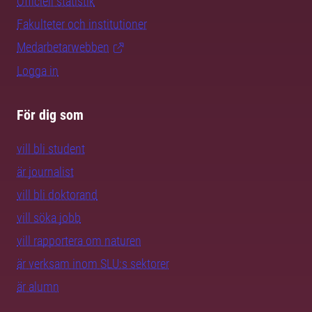
Officiell statistik
Fakulteter och institutioner
Medarbetarwebben
Logga in
För dig som
vill bli student
är journalist
vill bli doktorand
vill söka jobb
vill rapportera om naturen
är verksam inom SLU:s sektorer
är alumn