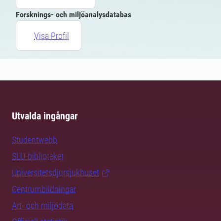
Forsknings- och miljöanalysdatabas
Visa Profil
Utvalda ingångar
Studentwebb
SLU-biblioteket
Universitetsdjursjukhuset
Centrumbildningar
Art- och miljödata