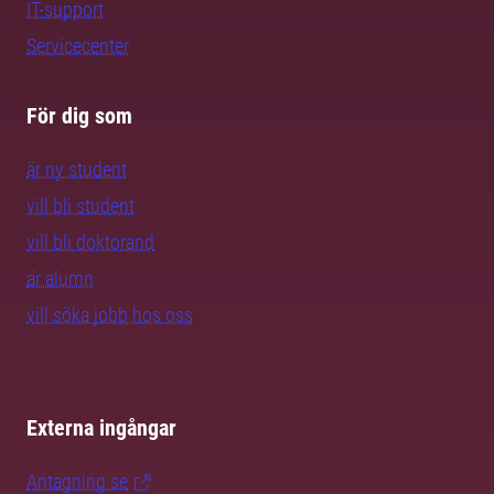
IT-support
Servicecenter
För dig som
är ny student
vill bli student
vill bli doktorand
är alumn
vill söka jobb hos oss
Externa ingångar
Antagning.se