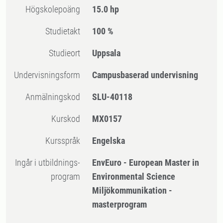
högskolepoäng
15.0 hp
Studietakt
100 %
Studieort
Uppsala
Undervisningsform
Campusbaserad undervisning
Anmälningskod
SLU-40118
Kurskod
MX0157
Kursspråk
Engelska
Ingår i utbildnings-
EnvEuro - European Master in
program
Environmental Science
Miljökommunikation -
masterprogram