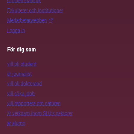
Officiell statistik
Fakulteter och institutioner
Medarbetarwebben
Logga in
För dig som
vill bli student
är journalist
vill bli doktorand
vill söka jobb
vill rapportera om naturen
är verksam inom SLU:s sektorer
är alumn