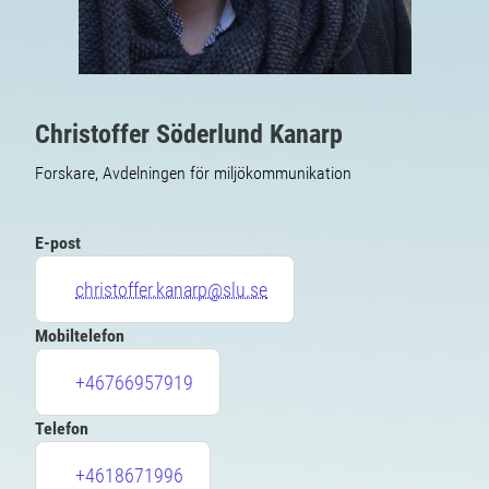
Christoffer Söderlund Kanarp
Forskare, Avdelningen för miljökommunikation
E-post
christoffer.kanarp@slu.se
Mobiltelefon
+46766957919
Telefon
+4618671996