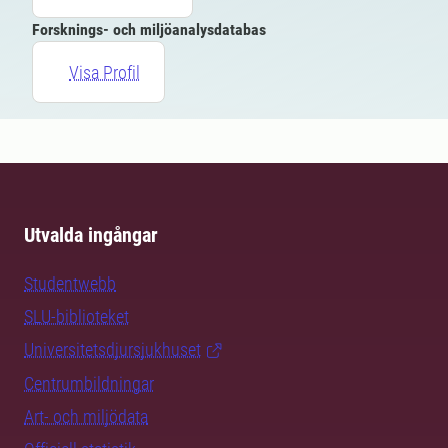
Forsknings- och miljöanalysdatabas
Visa Profil
Utvalda ingångar
Studentwebb
SLU-biblioteket
Universitetsdjursjukhuset
Centrumbildningar
Art- och miljödata