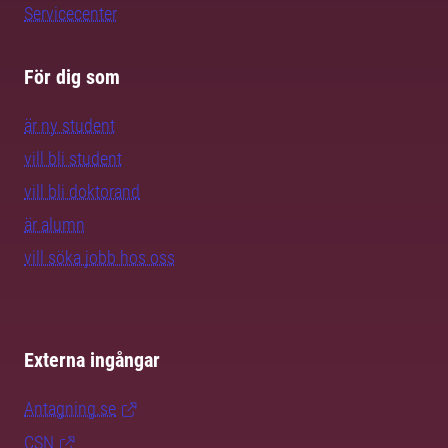
Servicecenter
För dig som
är ny student
vill bli student
vill bli doktorand
är alumn
vill söka jobb hos oss
Externa ingångar
Antagning.se
CSN