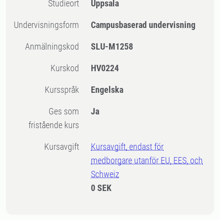
Studieort
Uppsala
Undervisningsform
Campusbaserad undervisning
Anmälningskod
SLU-M1258
Kurskod
HV0224
Kursspråk
Engelska
Ges som
Ja
fristående kurs
Kursavgift
Kursavgift, endast för
medborgare utanför EU, EES, och
Schweiz
0 SEK